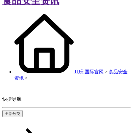
食品安全资讯
U乐·国际官网
>
食品安全
资讯
>
快捷导航
全部分类