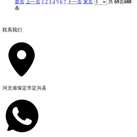
首页
上一页
1
2
3
4
5
6
7
下一页
末页
共
69
页
688
条
联系我们
河北省保定市定兴县