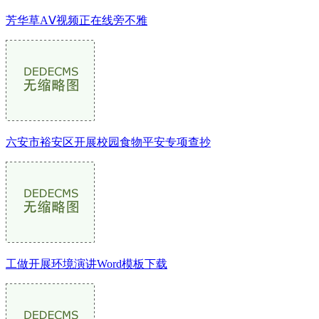
芳华草AⅤ视频正在线旁不雅
六安市裕安区开展校园食物平安专项查抄
工做开展环境演讲Word模板下载