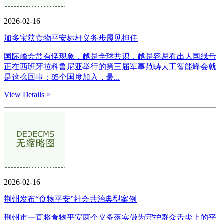
2026-02-16
加多宝获食物平安标杆义务步履见担任
国际峰会常有怪现象，越是全球共识，越是容易看出大国线号
正在西班牙拉科鲁尼亚举行的第三届军事范畴人工智能峰会就
是这么回事：85个国度加入，最...
View Details >
2026-02-16
荆州发布“食物平安”社会共治典型案例
荆州市一直将食物平安两个义务落实做为守护群众舌尖上的平