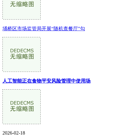
埇桥区市场监管局开展“随机查餐厅”勾
人工智能正在食物平安风险管理中使用场
2026-02-18