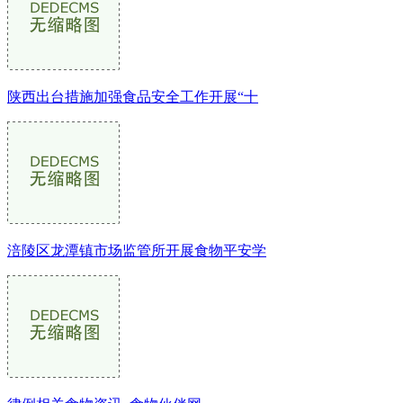
陕西出台措施加强食品安全工作开展“十
涪陵区龙潭镇市场监管所开展食物平安学