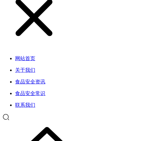
网站首页
关于我们
食品安全资讯
食品安全常识
联系我们