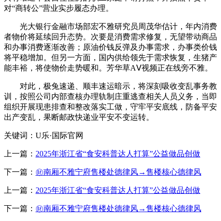
对“商转公”营业实步履态办理。
光大银行金融市场部宏不雅研究员周茂华估计，年内消费
者物价将延续回升态势。次要是消费需求修复，无望带动商品
和办事消费逐渐改善；原油价钱反弹及办事需求，办事类价钱
将平稳增加。但另一方面，国内供给领先于需求恢复，生猪产
能丰裕，将使物价走势暖和。芳华草AⅤ视频正在线旁不雅。
对此，极兔速递、顺丰速运暗示，将深刻吸收变乱事务教
训，按照公司内部查核办理轨制庄重逃查相关人员义务，当即
组织开展现患排查和整改落实工做，守牢平安底线，防备平安
出产变乱，果断邮政快递业平安不变运转。
关键词：U乐·国际官网
上一篇：
2025年浙江省“食安科普达人打算”公益做品创做
下一篇：
㊖南厢不雅宁府售楼处德律风→售楼核心德律风
上一篇：
2025年浙江省“食安科普达人打算”公益做品创做
下一篇：
㊖南厢不雅宁府售楼处德律风→售楼核心德律风