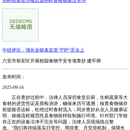
别样肉客在华推出加热即食植物基汉堡与
中经评论：强化全链条监管 守护“舌尖上
六安市裕安区开展校园食物平安专项查抄 建牢师
发布时间：
2025-09-16
正在查抄过程中，法律人员深切食堂后厨，生鲜蔬菜等大
食材的进货凭证及质检演讲，确保来历可逃溯；核查食物储存
前提能否达标，杜绝过时食材流入；同步查抄从业人员健康证
明、操做流程规范性及食物留样轨制施行环境。针对部门学校
存正在的设备洁净不完全等问题，法律人员现场指点整
改。“我们将持续落实日管控、周排查、月安排机制，保障长