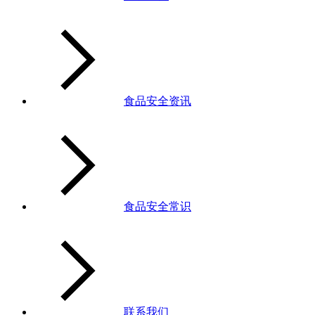
食品安全资讯
食品安全常识
联系我们