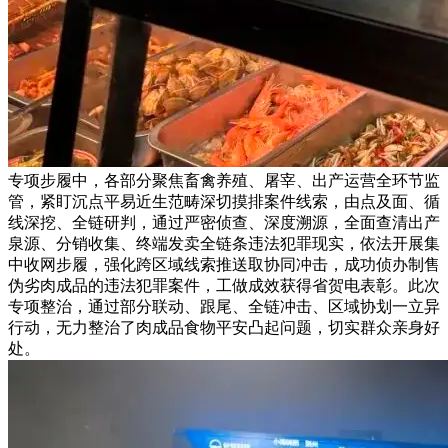
专项步履中，各部分聚焦畜禽养殖、屠宰、出产运营全环节监
管，紧盯沉点平易近生范畴深切摸排案件线索，由点及面、循
线深挖、全链研判，通过严密侦查、深度溯源，全面查清出产
泉源、分销收集、终端发卖全链条违法犯罪现实，依法开展集
中收网步履，强化跨区域线索推送取协同冲击，成功侦办制售
伪劣肉成品的违法犯罪案件，工做成效获得省贺电表彰。此次
专项整治，通过部分联动、跟尾、全链冲击、区域协划一立异
行动，无力整治了肉成品食物平安凸起问题，切实群众亲身好
处。