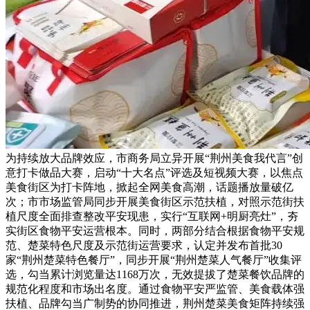
为持续放大品牌效应，市商务局立异开展“荆州美食我代言”创
意打卡做品大赛，启动“十大名点”评选及短视频大赛，以焦点
美食街区为打卡阵地，掀起全网美食高潮，话题播放量破亿
次；市市场监管局同步开展美食街区示范扶植，对照示范街扶
植尺度全面排查整改平安现患，实行“互联网+明厨亮灶”，夯
实街区食物平安运营根本。同时，两部分结合根据食物平安规
范、楚菜特色尺度及示范街运营要求，认定并发布首批30
家“荆州楚菜特色餐厅”，同步开展“荆州楚菜人气餐厅”收集评
选，勾当累计浏览量达1168万次，无效提拔了楚菜餐饮品牌的
规范化程度和市场出名度。通过食物平安严监管、美食载体强
扶植、品牌勾当广制势的协同推进，荆州楚菜美食矩阵持续强