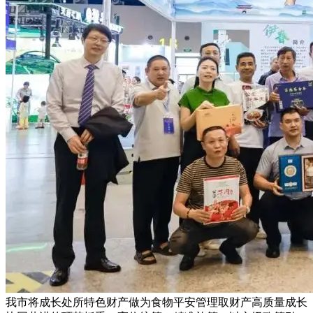
我市将成长处所特色财产做为食物平安管理取财产高质量成长