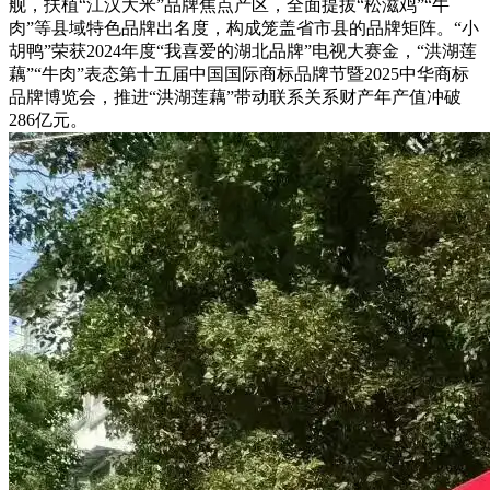
舰，扶植“江汉大米”品牌焦点产区，全面提拔“松滋鸡”“牛
肉”等县域特色品牌出名度，构成笼盖省市县的品牌矩阵。“小
胡鸭”荣获2024年度“我喜爱的湖北品牌”电视大赛金，“洪湖莲
藕”“牛肉”表态第十五届中国国际商标品牌节暨2025中华商标
品牌博览会，推进“洪湖莲藕”带动联系关系财产年产值冲破
286亿元。