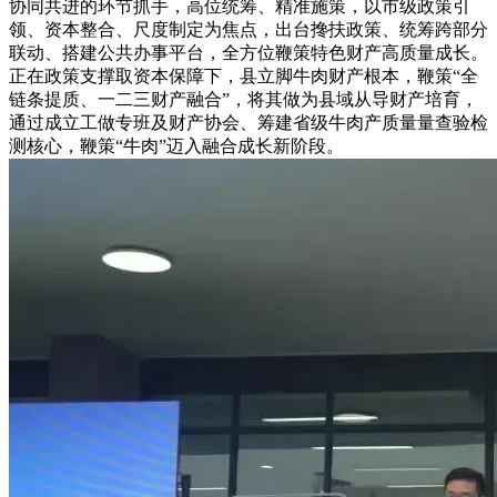
协同共进的环节抓手，高位统筹、精准施策，以市级政策引
领、资本整合、尺度制定为焦点，出台搀扶政策、统筹跨部分
联动、搭建公共办事平台，全方位鞭策特色财产高质量成长。
正在政策支撑取资本保障下，县立脚牛肉财产根本，鞭策“全
链条提质、一二三财产融合”，将其做为县域从导财产培育，
通过成立工做专班及财产协会、筹建省级牛肉产质量量查验检
测核心，鞭策“牛肉”迈入融合成长新阶段。