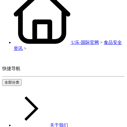
U乐·国际官网
>
食品安全
资讯
>
快捷导航
全部分类
关于我们