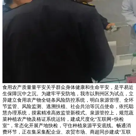
食用农产质量量平安关乎群众身体健康和生命平安，是平易近
生保障沉中之沉。为建牢平安防地，我市以荆州区为试点，立
异建立食用农产物全链条风险防控系统，明白泉源管理、全环
节监管、风险监测、逃溯扶植、社会共治等沉点使命，依托聪
慧办理系统，摸索精准高效监管新模式。泉源管控上，规范蔬
菜种植农产物及格证系统运转，建成尺度化“互联网+快检
室”，常态化开展产地快检，守住种植泉源平安底线。畅通消
费环节，正在集采集配企业、农贸市场、商超同步建成“互联