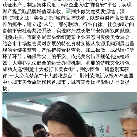
获证出产，制定集体尺度，6家企业入驻“鄂食安”平台，实现
财产提质取品牌增值双丰收。
荆州做为楚菜发源地，深
耕“楚味之源、美食之都”城市品牌扶植，以楚菜财产高质量成
长为抓手，建立起“从导、部分联动、行业自律、社会参取”的
食物平安社会共治系统，实现财产成长取平安保障双向赋能、
同频共振。市商务局牵头组织楚菜企业表态国度级美食展会，
结合市市场监管局对参展的特色食材实施从泉源采购到展台呈
现的全链条监管，严酷把控食材查验、加工操做、成品留样等
环节环节，确保舌尖上的平安。依托美食街区规范化扶植成
效，大赛巷凭仗健全的运营办理机制、明显的楚味文化特色，
成功入选“荆楚十大必打卡美食街”，荆沙团鱼、锅盔别离获
评“十大必点楚菜”“十大必吃楚点”，荆州荣膺新京报2025全国
中小城市美食旅逛榜榜首城市，城市美食物牌影响力显著提
拔。