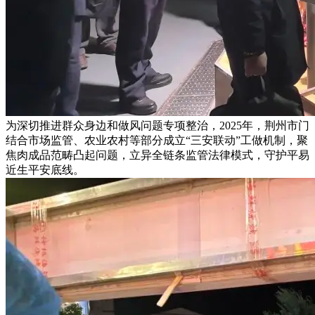
为深切推进群众身边和做风问题专项整治，2025年，荆州市门
结合市场监管、农业农村等部分成立“三安联动”工做机制，聚
焦肉成品范畴凸起问题，立异全链条监管法律模式，守护平易
近生平安底线。