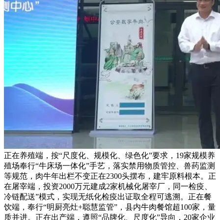
正在养殖端，按“尺度化、规模化、绿色化”要求，19家规模养
殖场奉行“牛床场一体化”手艺，落实禁用物质管控、兽药监测
等规范，肉牛年出栏不变正在2300头摆布，建牢原料根本。正
在屠宰端，投资2000万元建成2家机械化屠宰厂，同一检疫、
冷链配送”模式，实现无纸化检疫出证取全程可逃溯。正在餐
饮端，奉行“明厨亮灶+聪慧监管”，县内牛肉餐馆超100家，量
质并进。正在出产端，遵照“品牌化、尺度化”导向，20家企业