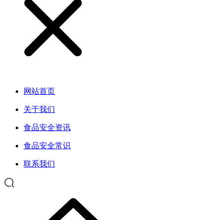
网站首页
关于我们
食品安全资讯
食品安全常识
联系我们