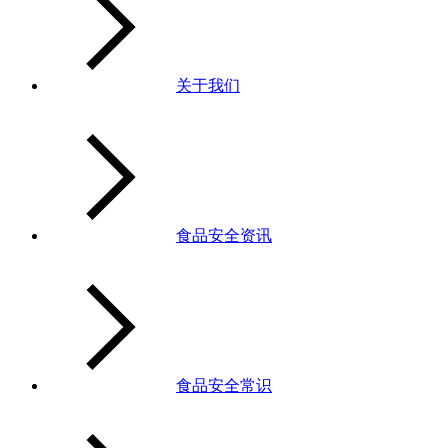
关于我们
食品安全资讯
食品安全常识