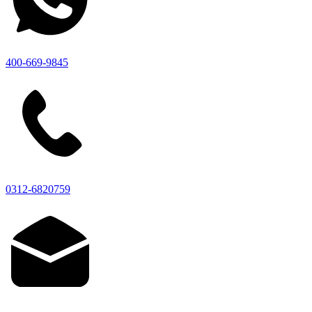
400-669-9845
0312-6820759