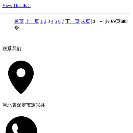
View Details >
首页
上一页
1
2
3
4
5
6
7
下一页
末页
共
69
页
688
条
联系我们
河北省保定市定兴县