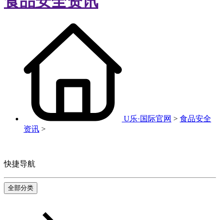
食品安全资讯
U乐·国际官网
>
食品安全
资讯
>
快捷导航
全部分类