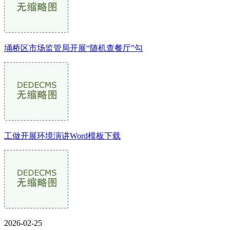
埇桥区市场监管局开展“随机查餐厅”勾
工做开展环境演讲Word模板下载
2026-02-25