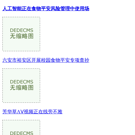
人工智能正在食物平安风险管理中使用场
六安市裕安区开展校园食物平安专项查抄
芳华草AⅤ视频正在线旁不雅