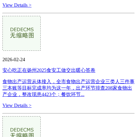
View Details >
2026-02-24
安心吃正在扬州2025食安工做交出暖心答卷
食物出产运营从体接入，全市食物出产运营企业三类人三件事
三本账等目标完成率均为这一年，出产环节排查208家食物出
产企业，整改现患4423个；餐饮环节...
View Details >