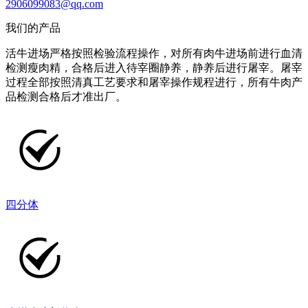
2906099083@qq.com
我们的产品
活牛进场严格按照检验流程操作，对所有肉牛进场前进行血清
检测瘦肉精，合格后进入待宰圈静养，静养后进行屠宰。屠宰
过程全部按照清真工艺要求和屠宰操作规程进行，所有牛肉产
品检测合格后才准出厂。
四分体