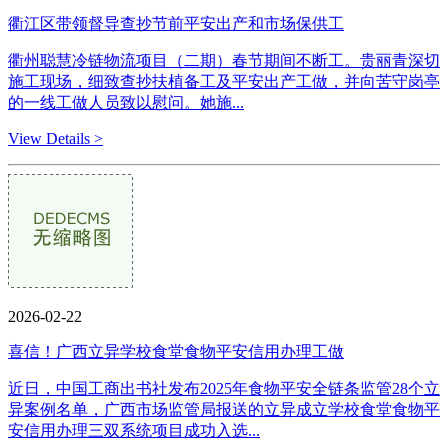
衢江区带领督导查抄节前平安出产和市场保供工
衢州聪慧冷链物流项目（二期）春节期间不断工。贵丽青深切
施工现场，细致查抄扶植备工及平安出产工做，并向苦守岗亭
的一线工做人员致以慰问。她施...
View Details >
2026-02-22
喜信！广西立异学校食堂食物平安信用办理工做
近日，中国工商出书社发布2025年食物平安全链条监管28个立
异案例名单，广西市场监管局报送的立异成立学校食堂食物平
安信用办理三双系统项目成功入选...