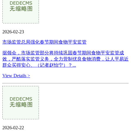
2026-02-23
市场监管总局强化春节期间食物平安监管
据领会，市场监管部分将持续巩固春节期间食物平安监管成
效，严酷落实监管义务，全力营制优良食物消费，让人平易近
群众买得安心、（记者赵怡宁）？...
View Details >
2026-02-22