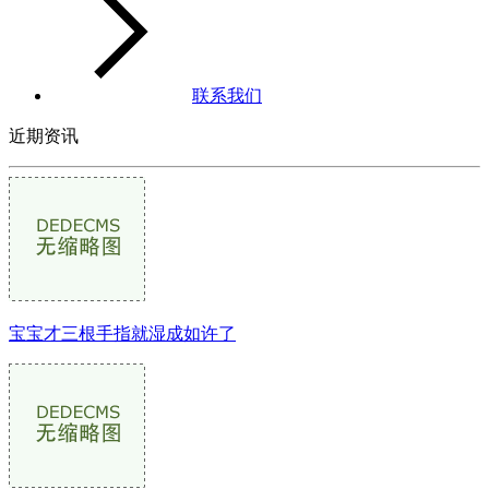
联系我们
近期资讯
宝宝才三根手指就湿成如许了