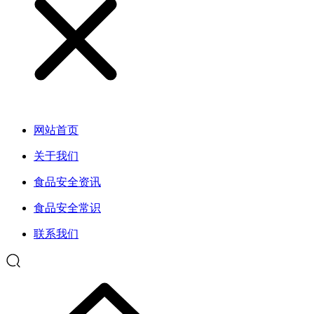
网站首页
关于我们
食品安全资讯
食品安全常识
联系我们