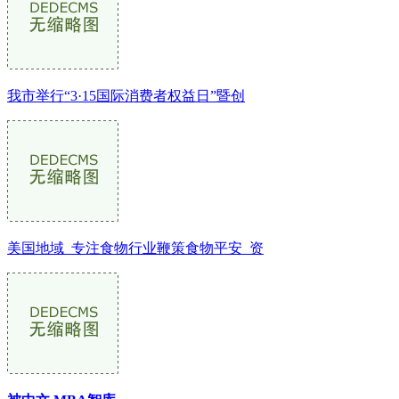
我市举行“3·15国际消费者权益日”暨创
美国地域_专注食物行业鞭策食物平安_资