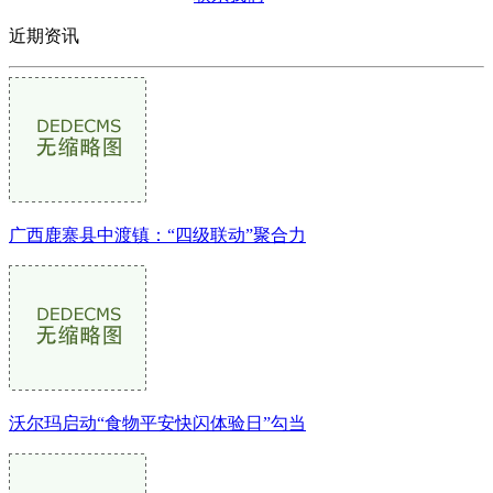
近期资讯
广西鹿寨县中渡镇：“四级联动”聚合力
沃尔玛启动“食物平安快闪体验日”勾当