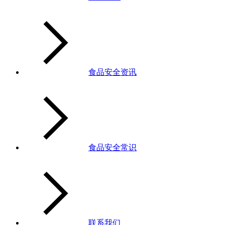
食品安全资讯
食品安全常识
联系我们