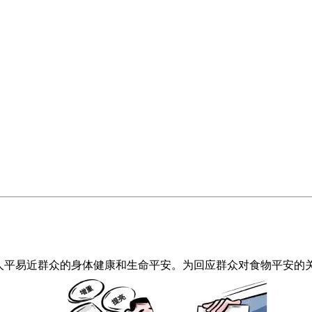
平易近群众的身体健康和生命平安。为回应群众对食物平安的关