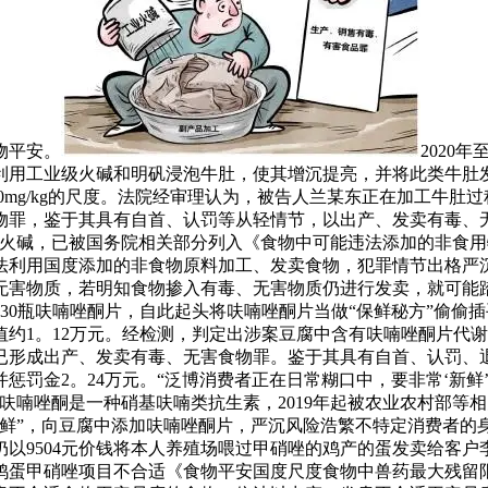
物平安。
2020
用工业级火碱和明矾浸泡牛肚，使其增沉提亮，并将此类牛肚发
得跨越30mg/kg的尺度。法院经审理认为，被告人兰某东正在加工
罪，鉴于其具有自首、认罚等从轻情节，以出产、发卖有毒、无
业火碱，已被国务院相关部分列入《食物中可能违法添加的非食
法利用国度添加的非食物原料加工、发卖食物，犯罪情节出格严
害物质，若明知食物掺入有毒、无害物质仍进行发卖，就可能踏上
零30瓶呋喃唑酮片，自此起头将呋喃唑酮片当做“保鲜秘方”偷偷
豆腐价值约1。12万元。经检测，判定出涉案豆腐中含有呋喃唑酮
已形成出产、发卖有毒、无害食物罪。鉴于其具有自首、认罚、
惩罚金2。24万元。“泛博消费者正在日常糊口中，要非常‘新
呋喃唑酮是一种硝基呋喃类抗生素，2019年起被农业农村部等
”，向豆腐中添加呋喃唑酮片，严沉风险浩繁不特定消费者的身体
以9504元价钱将本人养殖场喂过甲硝唑的鸡产的蛋发卖给客户李
鸡蛋甲硝唑项目不合适《食物平安国度尺度食物中兽药最大残留