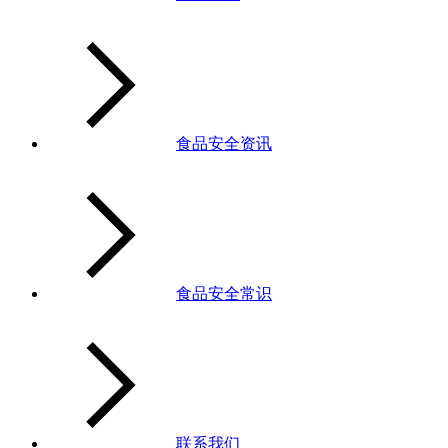
食品安全资讯
食品安全常识
联系我们