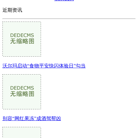
近期资讯
沃尔玛启动“食物平安快闪体验日”勾当
别容“网红果冻”成酒驾帮凶