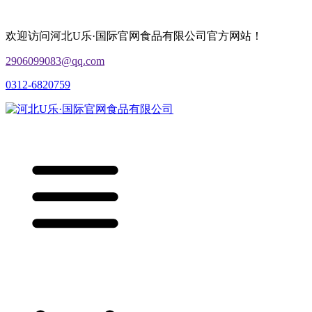
欢迎访问河北U乐·国际官网食品有限公司官方网站！
2906099083@qq.com
0312-6820759