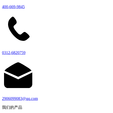
400-669-9845
0312-6820759
2906099083@qq.com
我们的产品