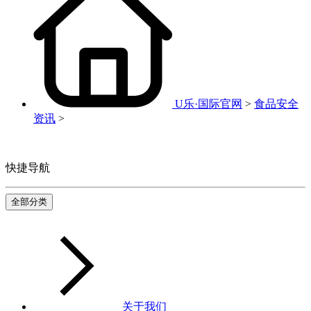
U乐·国际官网
>
食品安全
资讯
>
快捷导航
全部分类
关于我们