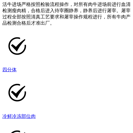
活牛进场严格按照检验流程操作，对所有肉牛进场前进行血清
检测瘦肉精，合格后进入待宰圈静养，静养后进行屠宰。屠宰
过程全部按照清真工艺要求和屠宰操作规程进行，所有牛肉产
品检测合格后才准出厂。
四分体
冷鲜冷冻部位肉