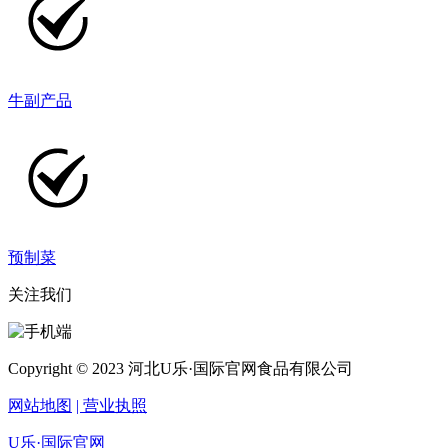
牛副产品
预制菜
关注我们
Copyright © 2023 河北U乐·国际官网食品有限公司
网站地图
| 营业执照
U乐·国际官网