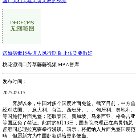
国产又粗又猛又黄又爽的视频
诺如病毒起头进入风行期 防止传染要做好
桃花源洞口芳草萋萋视频 MBA智库
发布时间：
2025-09-15
客岁以来，中国对多个国度片面免签。截至目前，中方曾
经对法国、、意大利、荷兰、西班牙、、、匈牙利、奥地利、
等国施行片面免签；还取泰国、新加坡、马来西亚、格鲁吉亚
等国互免了签证。此前的6月13日，国务院总理正在惠灵顿总
督府同总理拉克森举行漫谈。暗示，将把纳入片面免签国度范
畴，但愿新方为中国赴新供给更多便当。