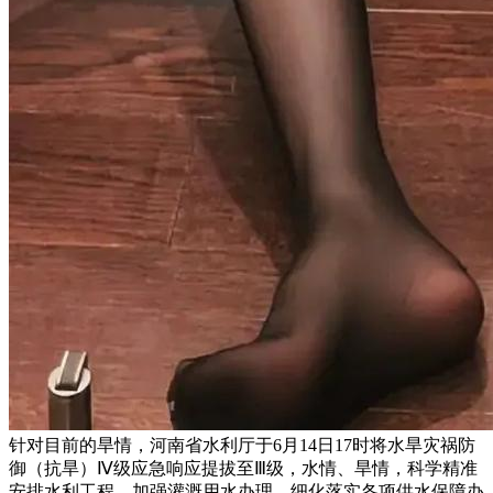
针对目前的旱情，河南省水利厅于6月14日17时将水旱灾祸防
御（抗旱）Ⅳ级应急响应提拔至Ⅲ级，水情、旱情，科学精准
安排水利工程，加强灌溉用水办理，细化落实各项供水保障办