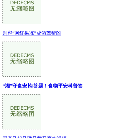
别容“网红果冻”成酒驾帮凶
“湘”守食安∣有答题！食物平安科普答