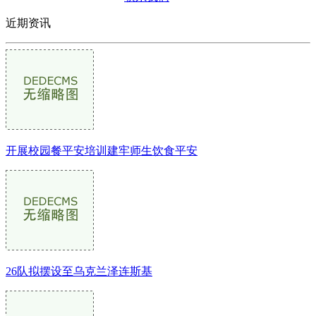
近期资讯
开展校园餐平安培训建牢师生饮食平安
26队拟摆设至乌克兰泽连斯基