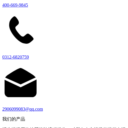
400-669-9845
0312-6820759
2906099083@qq.com
我们的产品