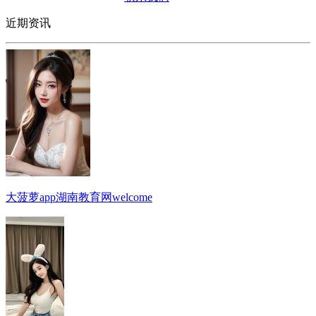
近期资讯
大菠萝app湖南教育网welcome