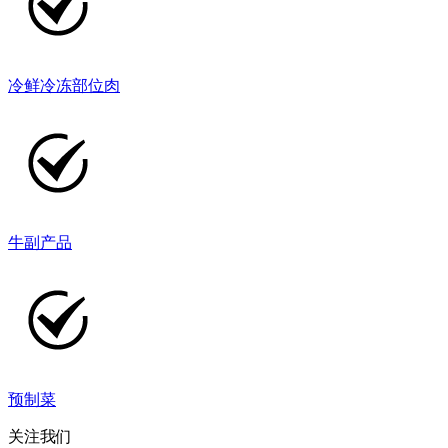
冷鲜冷冻部位肉
牛副产品
预制菜
关注我们