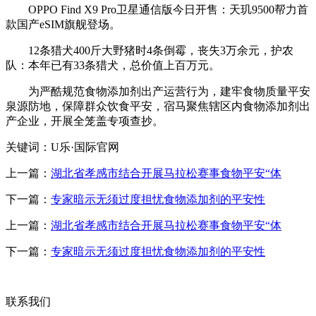
OPPO Find X9 Pro卫星通信版今日开售：天玑9500帮力首
款国产eSIM旗舰登场。
12条猎犬400斤大野猪时4条倒霉，丧失3万余元，护农
队：本年已有33条猎犬，总价值上百万元。
为严酷规范食物添加剂出产运营行为，建牢食物质量平安
泉源防地，保障群众饮食平安，宿马聚焦辖区内食物添加剂出
产企业，开展全笼盖专项查抄。
关键词：U乐·国际官网
上一篇：
湖北省孝感市结合开展马拉松赛事食物平安“体
下一篇：
专家暗示无须过度担忧食物添加剂的平安性
上一篇：
湖北省孝感市结合开展马拉松赛事食物平安“体
下一篇：
专家暗示无须过度担忧食物添加剂的平安性
联系我们