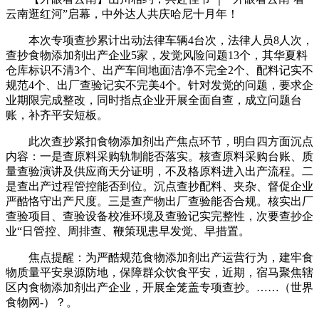
云南逛红河”启幕，中外达人共庆哈尼十月年！
本次专项查抄累计出动法律车辆4台次，法律人员8人次，
查抄食物添加剂出产企业5家，发觉风险问题13个，其华夏料
仓库标识不清3个、出产车间地面洁净不完全2个、配料记实不
规范4个、出厂查验记实不完美4个。针对发觉的问题，要求企
业期限完成整改，同时指点企业开展全面自查，成立问题台
账，补齐平安短板。
此次查抄紧扣食物添加剂出产焦点环节，明白四方面沉点
内容：一是查原料采购轨制能否落实。核查原料采购台账、质
量查验演讲及供应商天分证明，不及格原料进入出产流程。二
是查出产过程管控能否到位。沉点查抄配料、夹杂、督促企业
严酷恪守出产尺度。三是查产物出厂查验能否合规。核实出厂
查验项目、查验设备校准环境及查验记实完整性，次要查抄企
业“日管控、周排查、鞭策现患早发觉、早措置。
焦点提醒：为严酷规范食物添加剂出产运营行为，建牢食
物质量平安泉源防地，保障群众饮食平安，近期，宿马聚焦辖
区内食物添加剂出产企业，开展全笼盖专项查抄。……（世界
食物网-）？。