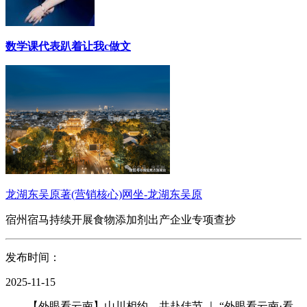
数学课代表趴着让我c做文
龙湖东吴原著(营销核心)网坐-龙湖东吴原
宿州宿马持续开展食物添加剂出产企业专项查抄
发布时间：
2025-11-15
【外眼看云南】山川相约，共赴佳节 ｜ “外眼看云南·看