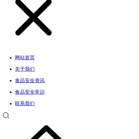
网站首页
关于我们
食品安全资讯
食品安全常识
联系我们