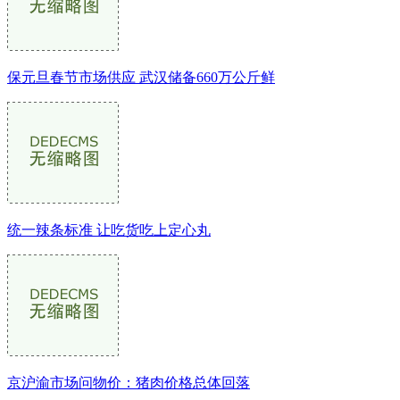
保元旦春节市场供应 武汉储备660万公斤鲜
统一辣条标准 让吃货吃上定心丸
京沪渝市场问物价：猪肉价格总体回落