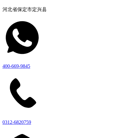
河北省保定市定兴县
400-669-9845
0312-6820759