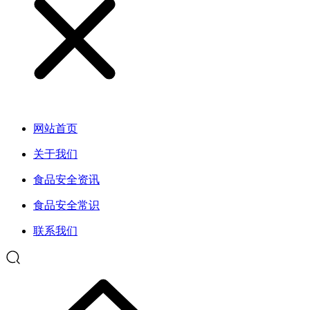
网站首页
关于我们
食品安全资讯
食品安全常识
联系我们