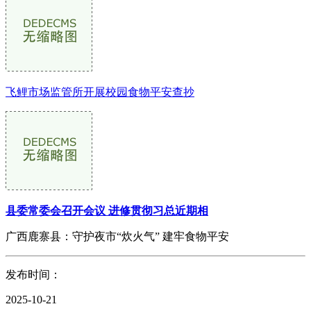
飞鲤市场监管所开展校园食物平安查抄
县委常委会召开会议 进修贯彻习总近期相
广西鹿寨县：守护夜市“炊火气” 建牢食物平安
发布时间：
2025-10-21