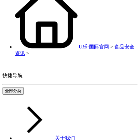
U乐·国际官网
>
食品安全
资讯
>
快捷导航
全部分类
关于我们