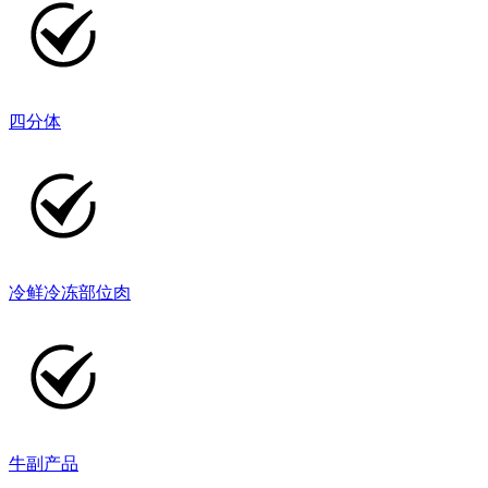
四分体
冷鲜冷冻部位肉
牛副产品