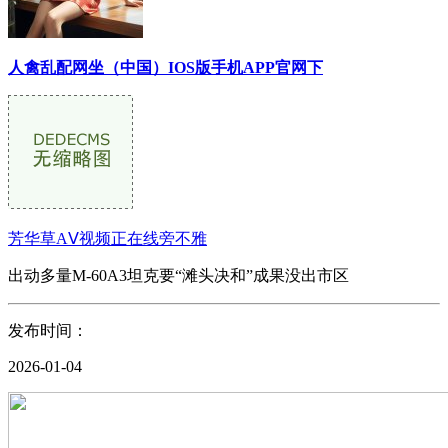
人禽乱配网坐（中国）IOS版手机APP官网下
芳华草AⅤ视频正在线旁不雅
出动多量M-60A3坦克要“滩头决和”成果没出市区
发布时间：
2026-01-04