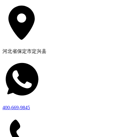
河北省保定市定兴县
400-669-9845