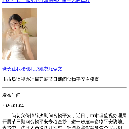
2025年12月成都毛肚清洗机厂家手艺改革取
班长让我吃他我脱她衣服做文
市市场监视办理局开展节日期间食物平安专项查
发布时间：
2026-01-04
为切实保障除夕期间食物平安，近日，市市场监视办理局
开展节日期间食物平安专项查抄，进一步建牢食物平安防地。
查抄中，法律人员深切江渔村、锦园荟宾馆等餐饮企业后厨，