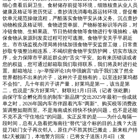
细心查看后厨卫生、食材储存前提等环境，细致核查从业人员
健康及格证等资历凭证，查抄清洗消毒电器运转环境，督促餐
饮单元规范操做流程，严酷落实食物平安从体义务。沉点查抄
动物检疫及格证明、食物进货单据、产物标签标识等内容，对
冷链食物、生鲜果蔬、节日热销食物等食物进行专项抽检，确
保食物从泉源到发卖过程可控可逃溯。食物平安关乎平易近
生。市市场监视办理局将持续加强食物平安监督工做，日常查
抄取专项整治相连系，不竭织密食物平安防护网，切实市场次
序，全力保障市平易近群众的“舌尖”平安。如有来历错误或者
您的权益，您可通过邮箱取我们取得联系，我们将及时进行处
置。邮箱地址：/p>举报评论1向华强婉言“由于我们发了然全
世界都拍不出来的片子，这种片子是独有的，以至连好莱坞都
不会拍”。几十年前片子讲产量，好莱坞是第一，该当是第
二，也说是“东方好莱坞”。财联社1月1日讯（记者 张屹鹏）
由保守车企孵化而生的制车“新品牌”交出2025年最初一份成就
单之时，2026年国内车市伴跟着汽车“两新”、购买税等消费政
策调整如期而至。不是海南成长得快不快的问题，也不是还能
不克不及“守住地位”的问题。实正反常的是——为什么每隔一
段时间，总有人急着把海南往“替代”这个标的目的上拽？大连
提刀砍门女子再次邻人，原住户不胜其扰已搬走，新来租户持
续2天被踹门，本地警方回应：已将女子送医1月4日（发