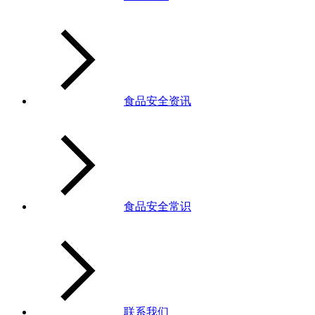
食品安全资讯
食品安全常识
联系我们