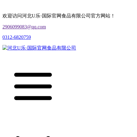
欢迎访问河北U乐·国际官网食品有限公司官方网站！
2906099083@qq.com
0312-6820759