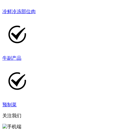
冷鲜冷冻部位肉
牛副产品
预制菜
关注我们