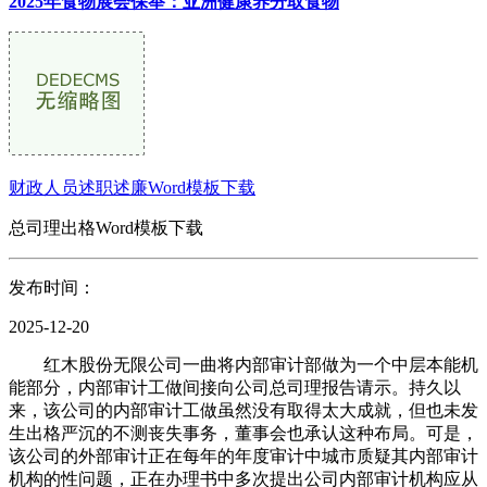
2025年食物展会保举：亚洲健康养分取食物
财政人员述职述廉Word模板下载
总司理出格Word模板下载
发布时间：
2025-12-20
红木股份无限公司一曲将内部审计部做为一个中层本能机
能部分，内部审计工做间接向公司总司理报告请示。持久以
来，该公司的内部审计工做虽然没有取得太大成就，但也未发
生出格严沉的不测丧失事务，董事会也承认这种布局。可是，
该公司的外部审计正在每年的年度审计中城市质疑其内部审计
机构的性问题，正在办理书中多次提出公司内部审计机构应从