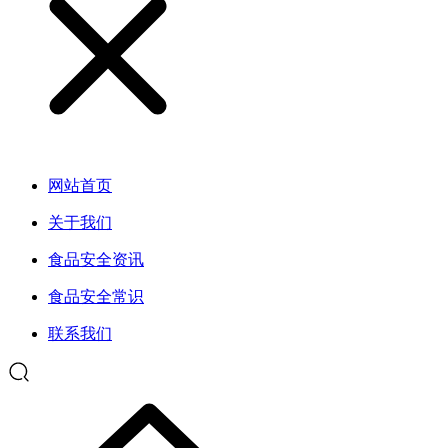
网站首页
关于我们
食品安全资讯
食品安全常识
联系我们