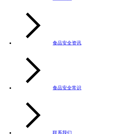
食品安全资讯
食品安全常识
联系我们