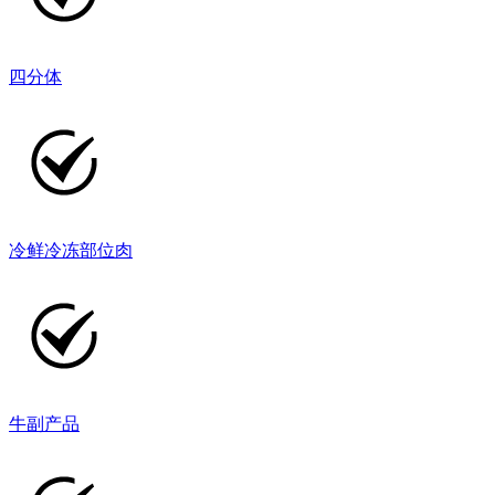
四分体
冷鲜冷冻部位肉
牛副产品