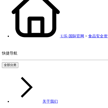
U乐·国际官网
>
食品安全资
快捷导航
全部分类
关于我们