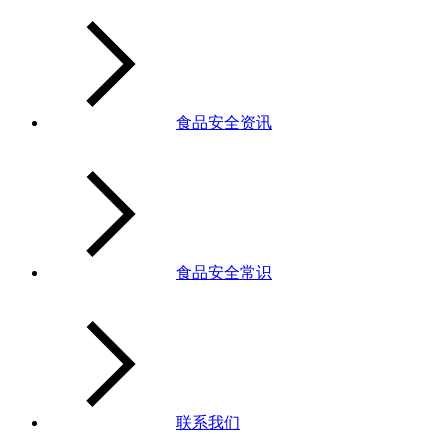
食品安全资讯
食品安全常识
联系我们