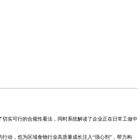
切实可行的合规性看法，同时系统解读了企业正在日常工做中
行动，也为区域食物行业高质量成长注入“强心剂”，帮力构