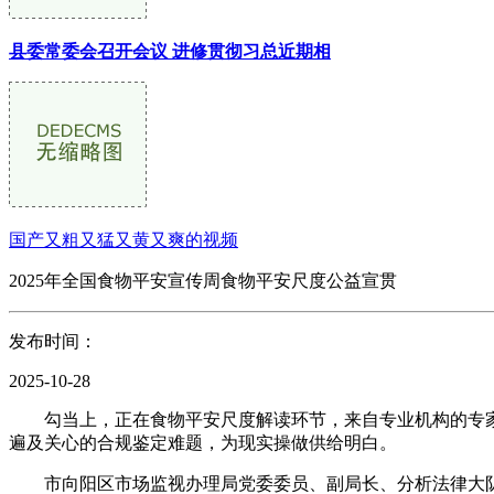
县委常委会召开会议 进修贯彻习总近期相
国产又粗又猛又黄又爽的视频
2025年全国食物平安宣传周食物平安尺度公益宣贯
发布时间：
2025-10-28
勾当上，正在食物平安尺度解读环节，来自专业机构的专家
遍及关心的合规鉴定难题，为现实操做供给明白。
市向阳区市场监视办理局党委委员、副局长、分析法律大队大