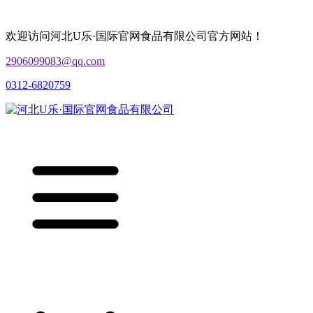
欢迎访问河北U乐·国际官网食品有限公司官方网站！
2906099083@qq.com
0312-6820759