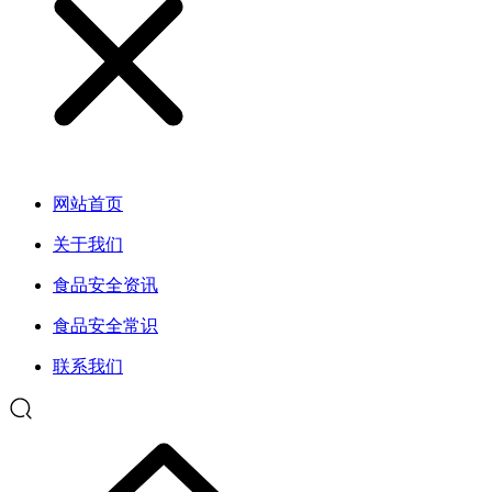
网站首页
关于我们
食品安全资讯
食品安全常识
联系我们