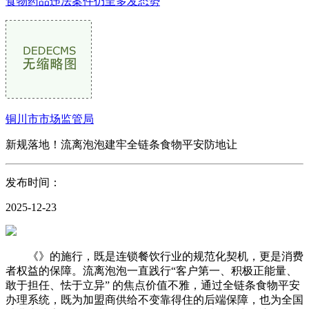
食物药品违法案件仍呈多发态势
铜川市市场监管局
新规落地！流离泡泡建牢全链条食物平安防地让
发布时间：
2025-12-23
《》的施行，既是连锁餐饮行业的规范化契机，更是消费
者权益的保障。流离泡泡一直践行“客户第一、积极正能量、
敢于担任、怯于立异” 的焦点价值不雅，通过全链条食物平安
办理系统，既为加盟商供给不变靠得住的后端保障，也为全国