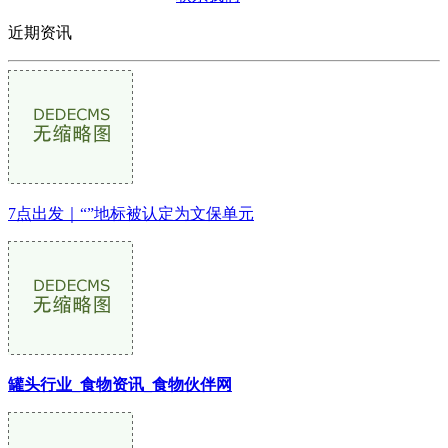
近期资讯
7点出发｜“”地标被认定为文保单元
罐头行业_食物资讯_食物伙伴网