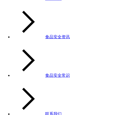
食品安全资讯
食品安全常识
联系我们