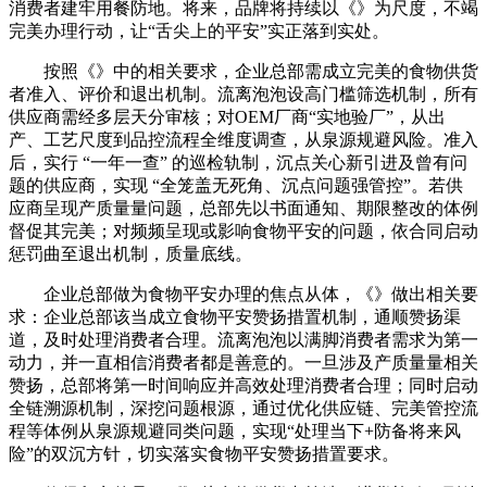
消费者建牢用餐防地。将来，品牌将持续以《》为尺度，不竭
完美办理行动，让“舌尖上的平安”实正落到实处。
按照《》中的相关要求，企业总部需成立完美的食物供货
者准入、评价和退出机制。流离泡泡设高门槛筛选机制，所有
供应商需经多层天分审核；对OEM厂商“实地验厂”，从出
产、工艺尺度到品控流程全维度调查，从泉源规避风险。准入
后，实行 “一年一查” 的巡检轨制，沉点关心新引进及曾有问
题的供应商，实现 “全笼盖无死角、沉点问题强管控”。若供
应商呈现产质量量问题，总部先以书面通知、期限整改的体例
督促其完美；对频频呈现或影响食物平安的问题，依合同启动
惩罚曲至退出机制，质量底线。
企业总部做为食物平安办理的焦点从体，《》做出相关要
求：企业总部该当成立食物平安赞扬措置机制，通顺赞扬渠
道，及时处理消费者合理。流离泡泡以满脚消费者需求为第一
动力，并一直相信消费者都是善意的。一旦涉及产质量量相关
赞扬，总部将第一时间响应并高效处理消费者合理；同时启动
全链溯源机制，深挖问题根源，通过优化供应链、完美管控流
程等体例从泉源规避同类问题，实现“处理当下+防备将来风
险”的双沉方针，切实落实食物平安赞扬措置要求。