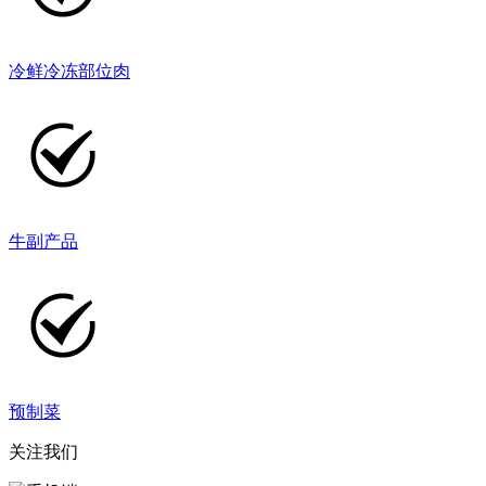
冷鲜冷冻部位肉
牛副产品
预制菜
关注我们