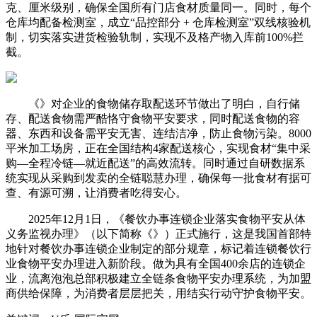
克、厘米级别，确保全国所有门店食材质量同一。同时，每个
仓库均配备检测室，成立“品控部分 + 仓库检测室”双线核验机
制，切实落实进货检验轨制，实现不及格产物入库前100%拦
截。
《》对企业的食物储存取配送环节做出了明白，自行储
存、配送食物需严酷恪守食物平安要求，同时配送食物的容
器、东西和设备需平安无害、连结洁净，防止食物污染。8000
平米加工场房，正在全国结构4家配送核心，实现食材“集中采
购—全程冷链—就近配送”的高效流转。同时通过自研数据系
统实现从采购到发卖的全链聪慧办理，确保每一批食材有据可
查、有源可溯，让消费者吃得安心。
2025年12月1日，《餐饮办事连锁企业落实食物平安从体
义务监视办理》（以下简称《》）正式施行，这是我国首部特
地针对餐饮办事连锁企业制定的部分规章，标记着连锁餐饮行
业食物平安办理进入新阶段。做为具有全国400余店的连锁企
业，流离泡泡总部积极建立全链条食物平安办理系统，为加盟
商供给保障，为消费者层层把关，用结实行动守护食物平安。