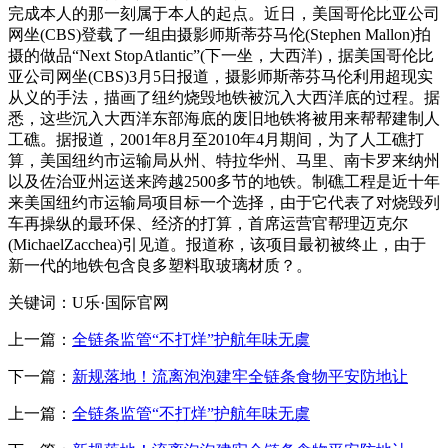
完成本人的那一刻属于本人的起点。近日，美国哥伦比亚公司
网坐(CBS)登载了一组由摄影师斯蒂芬马伦(Stephen Mallon)拍
摄的做品“Next StopAtlantic”(下一坐，大西洋)，据美国哥伦比
亚公司网坐(CBS)3月5日报道，摄影师斯蒂芬马伦利用超现实
从义的手法，描画了纽约烧毁地铁被沉入大西洋底的过程。据
悉，这些沉入大西洋东部海底的废旧地铁将被用来帮帮建制人
工礁。据报道，2001年8月至2010年4月期间，为了人工礁打
算，美国纽约市运输局从州、特拉华州、马里、南卡罗来纳州
以及佐治亚州运送来跨越2500多节的地铁。制礁工程是近十年
来美国纽约市运输局项目标一个选择，由于它代表了对烧毁列
车再操纵的最环保、经济的打算，首席运营官帮理迈克尔
(MichaelZacchea)引见道。报道称，该项目最初被终止，由于
新一代的地铁包含良多塑料取玻璃材质？。
关键词：U乐·国际官网
上一篇：
全链条监管“不打烊”护航年味无虞
下一篇：
新规落地！流离泡泡建牢全链条食物平安防地让
上一篇：
全链条监管“不打烊”护航年味无虞