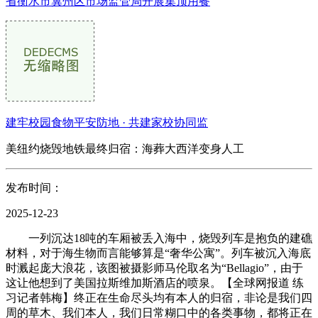
省衡水市冀州区市场监管局开展集顶用餐
建牢校园食物平安防地 · 共建家校协同监
美纽约烧毁地铁最终归宿：海葬大西洋变身人工
发布时间：
2025-12-23
一列沉达18吨的车厢被丢入海中，烧毁列车是抱负的建礁
材料，对于海生物而言能够算是“奢华公寓”。列车被沉入海底
时溅起庞大浪花，该图被摄影师马伦取名为“Bellagio”，由于
这让他想到了美国拉斯维加斯酒店的喷泉。【全球网报道 练
习记者韩梅】终正在生命尽头均有本人的归宿，非论是我们四
周的草木、我们本人，我们日常糊口中的各类事物，都将正在