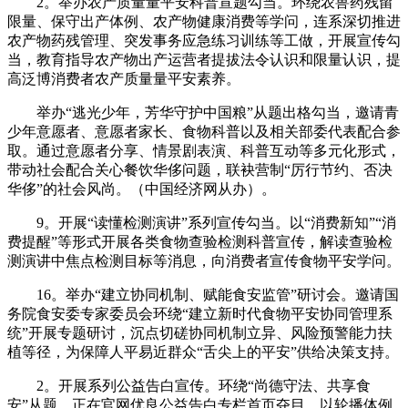
2。举办农产质量量平安科普宣题勾当。环绕农兽药残留
限量、保守出产体例、农产物健康消费等学问，连系深切推进
农产物药残管理、突发事务应急练习训练等工做，开展宣传勾
当，教育指导农产物出产运营者提拔法令认识和限量认识，提
高泛博消费者农产质量量平安素养。
举办“逃光少年，芳华守护中国粮”从题出格勾当，邀请青
少年意愿者、意愿者家长、食物科普以及相关部委代表配合参
取。通过意愿者分享、情景剧表演、科普互动等多元化形式，
带动社会配合关心餐饮华侈问题，联袂营制“厉行节约、否决
华侈”的社会风尚。（中国经济网从办）。
9。开展“读懂检测演讲”系列宣传勾当。以“消费新知”“消
费提醒”等形式开展各类食物查验检测科普宣传，解读查验检
测演讲中焦点检测目标等消息，向消费者宣传食物平安学问。
16。举办“建立协同机制、赋能食安监管”研讨会。邀请国
务院食安委专家委员会环绕“建立新时代食物平安协同管理系
统”开展专题研讨，沉点切磋协同机制立异、风险预警能力扶
植等径，为保障人平易近群众“舌尖上的平安”供给决策支持。
2。开展系列公益告白宣传。环绕“尚德守法、共享食
安”从题，正在官网优良公益告白专栏首页夺目，以轮播体例