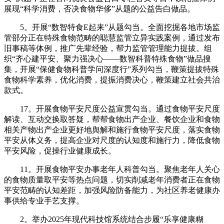
展现“科学消费，否决食物华侈”从题的公益告白做品。
5。开展“数智特食E起来”从题勾当。全面挖掘各地市场监
管部分正在特殊食物范畴的聪慧监管立异实践案例，通过发布
旧事稿等体例，推广先辈经验，帮力监管管理能力提拔。组
织“齐心建平安、聚力强决心——数智科普特殊食物”做品搜
集，开展“保健食物科普学问深度行”系列勾当，鞭策提拔特殊
食物科学素养，优化消费，提振消费决心，鞭策建立社会共治
款式。
17。开展食物平安尺度公益宣贯勾当。通过食物平安尺度
解读、互动交换取答疑，帮帮食物出产企业、餐饮企业和食物
相关产物出产企业更好地舆解和施行食物平安尺度，落实食物
平安从体义务，提高企业对尺度的认知度和施行力，降低食物
平安风险，促操行业健康成长。
11。开展食物平安办事老年人科普勾当。聚焦老年人关心
的食物质量取平安等热点问题，切实削减老年消费者正在食物
平安范畴的认知差距，加强风险防备能力，为社区养老健康办
事供给专业手艺支撑。
2。举办2025年现代科技馆系统结合步履“乐享健康糊