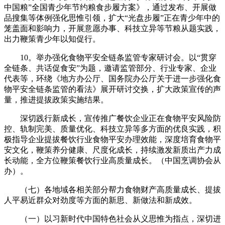
中国粮”全国青少年节约粮食步履方案》，通过发布、开展做
品搜集等体例强化思惟引领，扩大“光盘步履”正在青少年中的
笼盖面和影响力，开展意愿办事、科技立异等节粮从题实践，
出力鞭策青少年以知促行。
10。举办强化食物平安全链条监管专家研讨会。以“贯穿
全链条、共话促食安”为题，邀请监管部分、行业专家、企业
代表等，环绕《地方办公厅、国务院办公厅关于进一步强化食
物平安全链条监管的看法》展开研讨交换，扩大政策宣传的声
量，推进提拔政策实施结果。
深切践行新成长，宣传推广餐饮企业正在食物平安风险防
控、轨制完美、质量优化、科技立异等多方面的优良实践，积
极指导企业提拔餐饮行业食物平安办理效能，深度培育食物平
安文化，鞭策养分健康、尺度化成长，持续激发新质出产力成
长动能，全方位鞭策餐饮行业高质量成长。（中国烹调协会从
办）。
（七）各地域各相关部分帮力食物财产高质量成长、提拔
人平易近群众对劲度等方面的新思、新做法和新成效。
（一）以习新时代中国特色社会从义思惟为指点，深切进