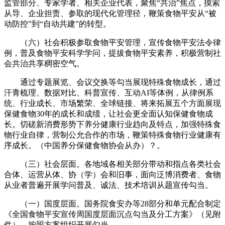
监管部分、专家学者、相关企业代表，聚焦“共治”焦点，摸索
从导、企业担责、参取的现代化管理径，鞭策食物平安从“被
动防控”到“自动共建”的转型。
（六）社会积极参取食物平安管理，宣传食物平安法令律
例，普及食物平安科学学问，提拔食物平安素养，积极营制社
会共治共享稠密空气。
通过专题展览、会议交换等勾当展现特殊食物成长，通过
汗青梳理、数据对比、科普宣传、互动AI等体例，从律例系
统、行业成长、市场繁荣、全球链接、将来拓展五个方面展现
保健食物30年的成长和成绩，让社会更全面认知保健食物成
长。切磋新消费形势下养分健康行业趋向及特点，加强特殊食
物行业自律，营制公允合作的市场，鞭策特殊食物行业健康有
序成长。（中国养分保健食物协会从办）？。
（三）社会层面。各地域各相关部分带动和指点各类社会
合体、运营从体、协（学）会和旧事，面向泛博消费者、食物
从业者普遍开展学问普及、诚法、技术培训从题宣传勾当。
（一）国度层面。国务院食安办等28部分和单元配合制定
《全国食物平安宣传周国度层面沉点勾当及分工方案》（见附
件），按照方案组织开展勾当。