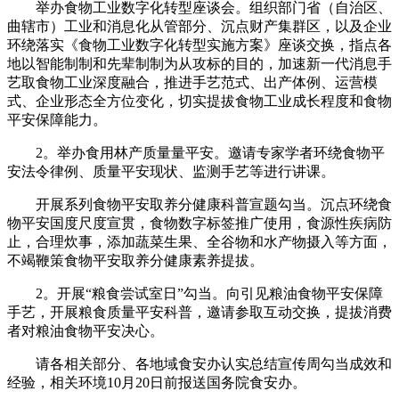
举办食物工业数字化转型座谈会。组织部门省（自治区、
曲辖市）工业和消息化从管部分、沉点财产集群区，以及企业
环绕落实《食物工业数字化转型实施方案》座谈交换，指点各
地以智能制制和先辈制制为从攻标的目的，加速新一代消息手
艺取食物工业深度融合，推进手艺范式、出产体例、运营模
式、企业形态全方位变化，切实提拔食物工业成长程度和食物
平安保障能力。
2。举办食用林产质量量平安。邀请专家学者环绕食物平
安法令律例、质量平安现状、监测手艺等进行讲课。
开展系列食物平安取养分健康科普宣题勾当。沉点环绕食
物平安国度尺度宣贯，食物数字标签推广使用，食源性疾病防
止，合理炊事，添加蔬菜生果、全谷物和水产物摄入等方面，
不竭鞭策食物平安取养分健康素养提拔。
2。开展“粮食尝试室日”勾当。向引见粮油食物平安保障
手艺，开展粮食质量平安科普，邀请参取互动交换，提拔消费
者对粮油食物平安决心。
请各相关部分、各地域食安办认实总结宣传周勾当成效和
经验，相关环境10月20日前报送国务院食安办。