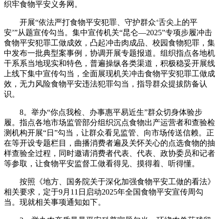
织牢食物平安义务网。
开展“依法严打食物平安犯罪、守护群众‘舌尖上的平
安’”从题宣传勾当。集中宣传机关“昆仑—2025”专项步履冲击
食物平安犯罪工做成效，凸起冲击肉成品、校园食物犯罪，集
中发布一批典型案事例，协调开展专题报道。组织指点各地机
干系系当地现实和特色，普遍操纵各类渠道，积极稳妥开展线
上线下集中宣传勾当，全面展现机关冲击食物平安犯罪工做成
效，无力风险食物平安违法犯罪勾当，指导群众提拔防备认
识。
8。举办“你点我检、办事惠平易近生”群众切身体验步
履。指点各地市场监管部分组织沉点食物出产运营者和查验检
测机构开展“日”勾当，让群众看见监管、向市场传送信赖。正
在等开设专题栏目，曲播消费者遍及关怀关心的点选食物的抽
样查验全过程，同时邀请消费者代表、代表、政协委员和记者
等参取，让食物平安监督工做看得见、摸得着、听得懂。
按照《地方、国务院关于深化加强食物平安工做的看法》
相关要求，定于9月11日启动2025年全国食物平安宣传周勾
当。现就相关事项通知如下。