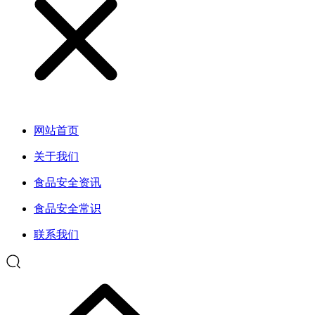
网站首页
关于我们
食品安全资讯
食品安全常识
联系我们