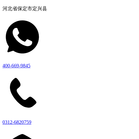
河北省保定市定兴县
400-669-9845
0312-6820759