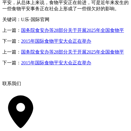
平安，从总体上来说，食物平安正在前进，可是近年来发生的
一些食物平安事务正在社会上形成了一些很欠好的影响。
关键词：U乐·国际官网
上一篇：
国务院食安办等28部分关于开展2025年全国食物平
下一篇：
2015年国际食物平安大会正在举办
上一篇：
国务院食安办等28部分关于开展2025年全国食物平
下一篇：
2015年国际食物平安大会正在举办
联系我们