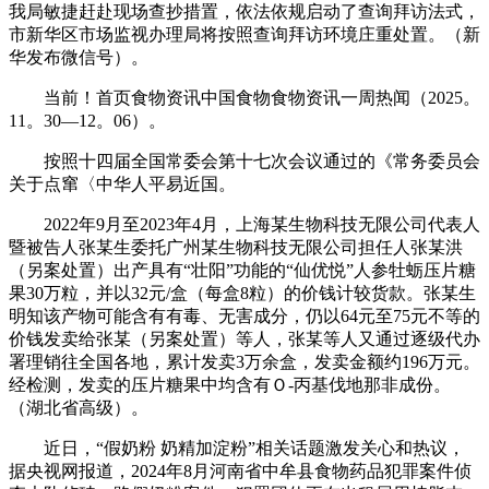
我局敏捷赶赴现场查抄措置，依法依规启动了查询拜访法式，
市新华区市场监视办理局将按照查询拜访环境庄重处置。（新
华发布微信号）。
当前！首页食物资讯中国食物食物资讯一周热闻（2025。
11。30—12。06）。
按照十四届全国常委会第十七次会议通过的《常务委员会
关于点窜〈中华人平易近国。
2022年9月至2023年4月，上海某生物科技无限公司代表人
暨被告人张某生委托广州某生物科技无限公司担任人张某洪
（另案处置）出产具有“壮阳”功能的“仙优悦”人参牡蛎压片糖
果30万粒，并以32元/盒（每盒8粒）的价钱计较货款。张某生
明知该产物可能含有有毒、无害成分，仍以64元至75元不等的
价钱发卖给张某（另案处置）等人，张某等人又通过逐级代办
署理销往全国各地，累计发卖3万余盒，发卖金额约196万元。
经检测，发卖的压片糖果中均含有Ｏ-丙基伐地那非成份。
（湖北省高级）。
近日，“假奶粉 奶精加淀粉”相关话题激发关心和热议，
据央视网报道，2024年8月河南省中牟县食物药品犯罪案件侦