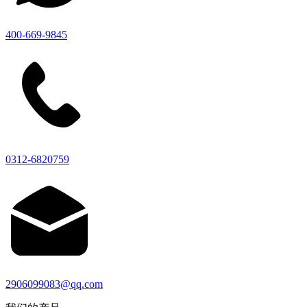
400-669-9845
0312-6820759
2906099083@qq.com