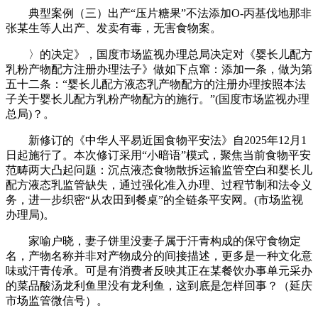
典型案例（三）出产“压片糖果”不法添加O-丙基伐地那非
张某生等人出产、发卖有毒，无害食物案。
〉的决定》，国度市场监视办理总局决定对《婴长儿配方
乳粉产物配方注册办理法子》做如下点窜：添加一条，做为第
五十二条：“婴长儿配方液态乳产物配方的注册办理按照本法
子关于婴长儿配方乳粉产物配方的施行。”(国度市场监视办理
总局)？。
新修订的《中华人平易近国食物平安法》自2025年12月1
日起施行了。本次修订采用“小暗语”模式，聚焦当前食物平安
范畴两大凸起问题：沉点液态食物散拆运输监管空白和婴长儿
配方液态乳监管缺失，通过强化准入办理、过程节制和法令义
务，进一步织密“从农田到餐桌”的全链条平安网。(市场监视
办理局)。
家喻户晓，妻子饼里没妻子属于汗青构成的保守食物定
名，产物名称并非对产物成分的间接描述，更多是一种文化意
味或汗青传承。可是有消费者反映其正在某餐饮办事单元采办
的菜品酸汤龙利鱼里没有龙利鱼，这到底是怎样回事？（延庆
市场监管微信号）。