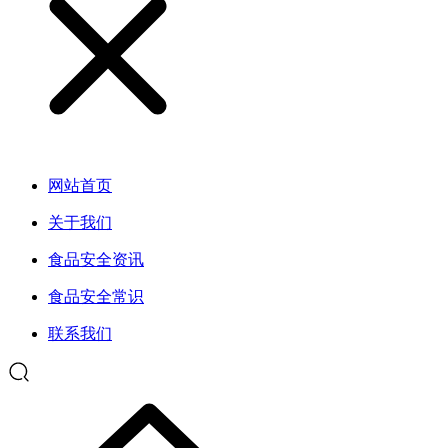
网站首页
关于我们
食品安全资讯
食品安全常识
联系我们