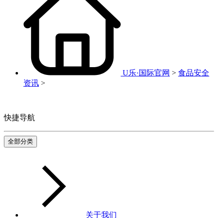
U乐·国际官网
>
食品安全
资讯
>
快捷导航
全部分类
关于我们