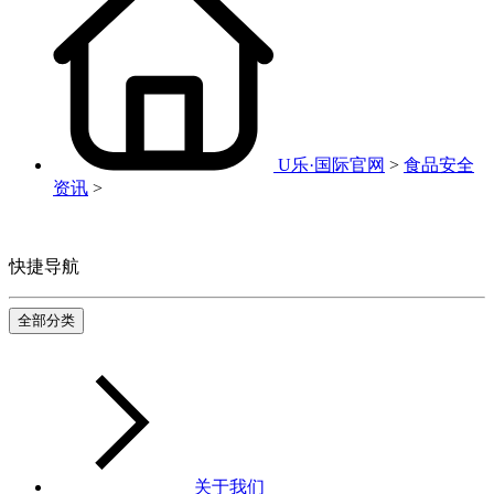
U乐·国际官网
>
食品安全
资讯
>
快捷导航
全部分类
关于我们