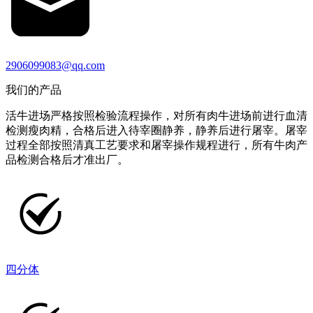
2906099083@qq.com
我们的产品
活牛进场严格按照检验流程操作，对所有肉牛进场前进行血清
检测瘦肉精，合格后进入待宰圈静养，静养后进行屠宰。屠宰
过程全部按照清真工艺要求和屠宰操作规程进行，所有牛肉产
品检测合格后才准出厂。
四分体