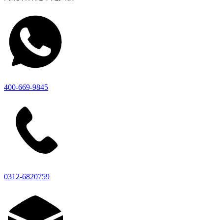
400-669-9845
0312-6820759