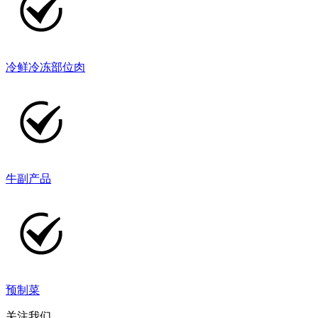
冷鲜冷冻部位肉
牛副产品
预制菜
关注我们