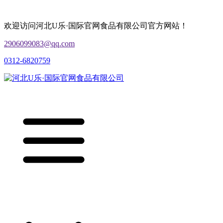
欢迎访问河北U乐·国际官网食品有限公司官方网站！
2906099083@qq.com
0312-6820759