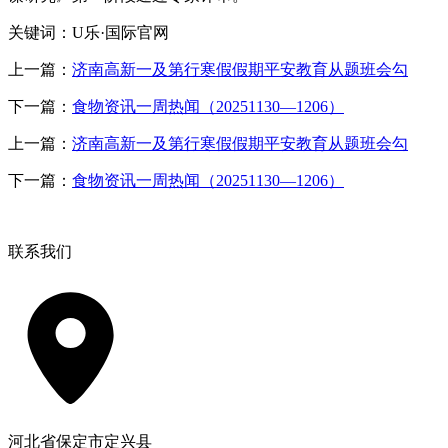
关键词：U乐·国际官网
上一篇：
济南高新一及第行寒假假期平安教育从题班会勾
下一篇：
食物资讯一周热闻（20251130—1206）
上一篇：
济南高新一及第行寒假假期平安教育从题班会勾
下一篇：
食物资讯一周热闻（20251130—1206）
联系我们
河北省保定市定兴县