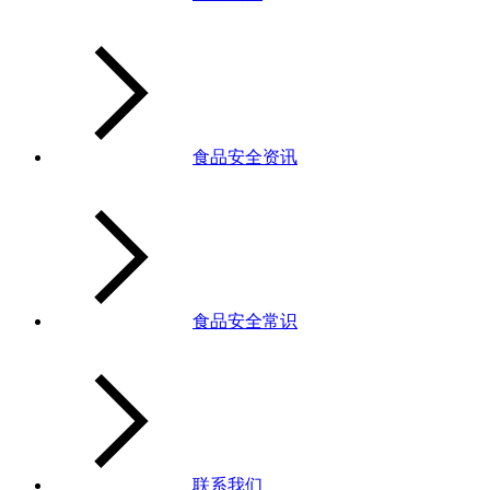
食品安全资讯
食品安全常识
联系我们