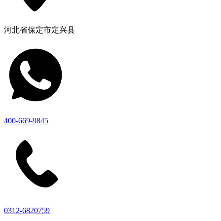
河北省保定市定兴县
400-669-9845
0312-6820759