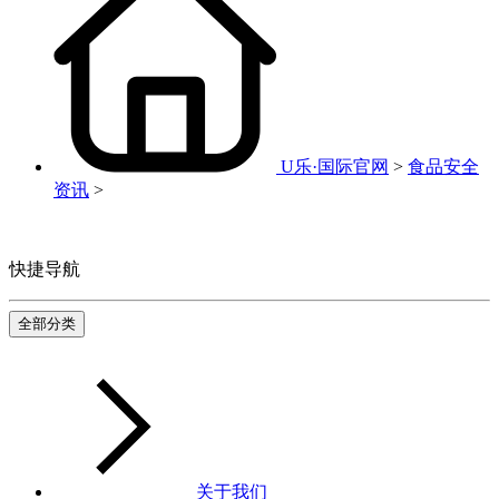
U乐·国际官网
>
食品安全
资讯
>
快捷导航
全部分类
关于我们