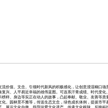
流价值、文念、引领时代新风的积极感化，让创意浸湿糊口场景
族复兴、人平易近幸福的雄伟蓝图。可连系汗青成绩、时代变化
示榜样、身边等实正在动人的故事，凸起奉献、敬业、友善等质
文化、园林景不雅等，传送生态文念，绿色成长体例，提拔市平
艺、展示文化自傲，指导珍爱文化遗产、传承文化根脉。反映科