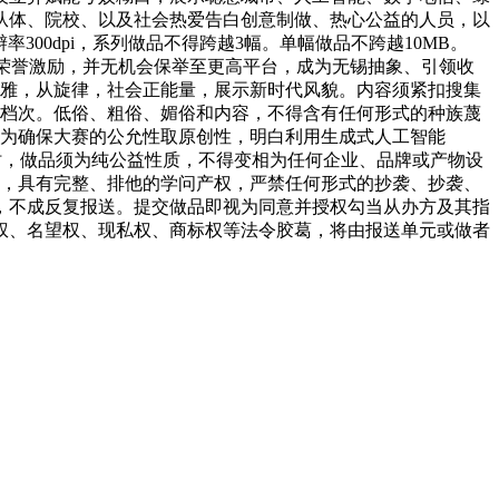
从体、院校、以及社会热爱告白创意制做、热心公益的人员，以
辩率300dpi，系列做品不得跨越3幅。单幅做品不跨越10MB。
展播+荣誉激励，并无机会保举至更高平台，成为无锡抽象、引领收
不雅，从旋律，社会正能量，展示新时代风貌。内容须紧扣搜集
有档次。低俗、粗俗、媚俗和内容，不得含有任何形式的种族蔑
。为确保大赛的公允性取原创性，明白利用生成式人工智能
同时，做品须为纯公益性质，不得变相为任何企业、品牌或产物设
品，具有完整、排他的学问产权，严禁任何形式的抄袭、抄袭、
，不成反复报送。提交做品即视为同意并授权勾当从办方及其指
权、名望权、现私权、商标权等法令胶葛，将由报送单元或做者