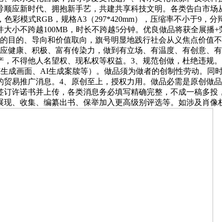
导顺应新时代、拥抱新手艺，共建共享科技文明。各类告白市场
色彩模式RGB，规格A3（297*420mm），压缩率不小于9，分
，文件大小不跨越100MB，时长不跨越5分钟。优良做品将获全
标的目的、导向和价值取向，旗号明显地践行社会从义焦点价值
容应健康、积极、富有传染力，做到有立场、有温度、有创意、
产，不得他人名望权、现私权等权益。3、规范创做，杜绝违规
AI生成画面、AI生成案牍等）。做品须为做者的创制性劳动。
的贸易推广消息。4、原创至上，授权力用。做品必需是原创做
签订许诺书并上传，各类消息务必填写精确完整，不成一稿多投
展现、收集、编纂出书、保举加入更高级别评选等。如涉及肖像