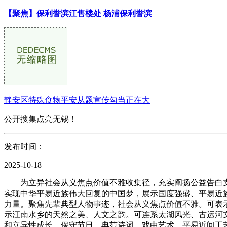
【聚焦】保利誉滨江售楼处 杨浦保利誉滨
静安区特殊食物平安从题宣传勾当正在大
公开搜集点亮无锡！
发布时间：
2025-10-18
为立异社会从义焦点价值不雅收集径，充实阐扬公益告白支
实现中华平易近族伟大回复的中国梦，展示国度强盛、平易近
力量。聚焦先辈典型人物事迹，社会从义焦点价值不雅。可表
示江南水乡的天然之美、人文之韵。可连系太湖风光、古运河
和立异性成长。保守节日、典范诗词、戏曲艺术、平易近间工