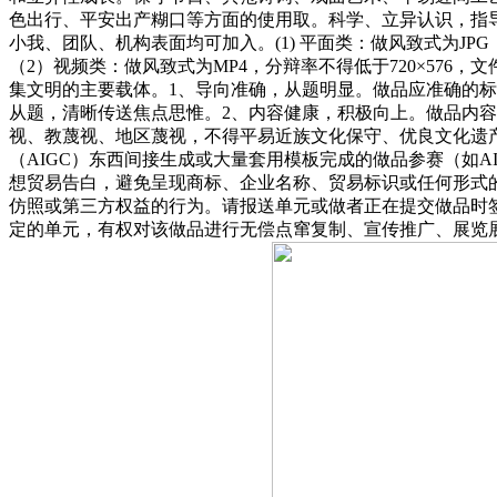
色出行、平安出产糊口等方面的使用取。科学、立异认识，指
小我、团队、机构表面均可加入。(1) 平面类：做风致式为JPG，
（2）视频类：做风致式为MP4，分辩率不得低于720×576
集文明的主要载体。1、导向准确，从题明显。做品应准确的
从题，清晰传送焦点思惟。2、内容健康，积极向上。做品内
视、教蔑视、地区蔑视，不得平易近族文化保守、优良文化遗
（AIGC）东西间接生成或大量套用模板完成的做品参赛（如
想贸易告白，避免呈现商标、企业名称、贸易标识或任何形式
仿照或第三方权益的行为。请报送单元或做者正在提交做品时
定的单元，有权对该做品进行无偿点窜复制、宣传推广、展览