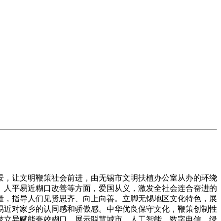
，让文明鞭策社会前进，由无锡市文明扶植办公室从办的环绕
、人平易近糊口改善等方面，爱国从义，激发全社会连合奋进的
量，指导人们见贤思齐、向上向善。立脚无锡地区文化特色，展
易近对家乡的认同感和骄傲感。中华优良保守文化，鞭策创制性
技立异赋能夸姣糊口，展示聪慧城市、人工智能、数字电信、绿