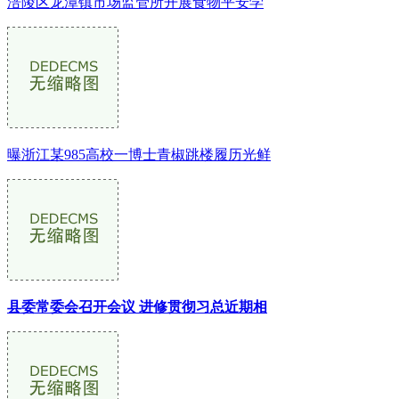
涪陵区龙潭镇市场监管所开展食物平安学
曝浙江某985高校一博士青椒跳楼履历光鲜
县委常委会召开会议 进修贯彻习总近期相