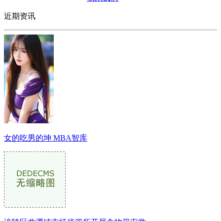
近期资讯
女的吃男的坤 MBA智库