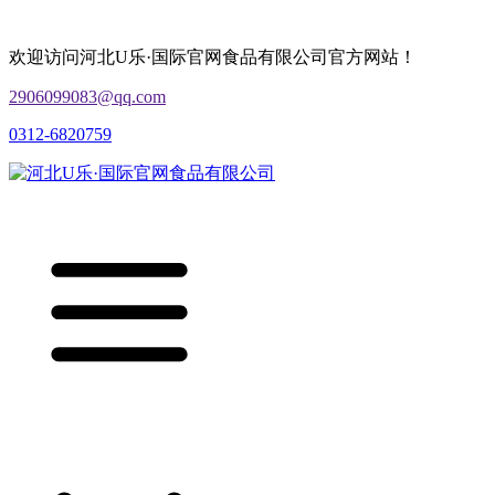
欢迎访问河北U乐·国际官网食品有限公司官方网站！
2906099083@qq.com
0312-6820759