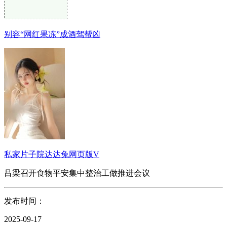
别容“网红果冻”成酒驾帮凶
私家片子院达达兔网页版V
吕梁召开食物平安集中整治工做推进会议
发布时间：
2025-09-17