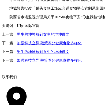
地域预告批改「罐头食物工场应合适食物平安管制系统原则之
陕西省市场监视办理局关于2025年食物平安“你点我检”抽检环
关键词：U乐·国际官网
上一篇：
男生的坤坤放到女生的坤坤做文
下一篇：
加强科技立异 鞭策养分健康食物多样化
上一篇：
男生的坤坤放到女生的坤坤做文
下一篇：
加强科技立异 鞭策养分健康食物多样化
联系我们