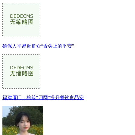
确保人平易近群众“舌尖上的平安”
福建厦门：构筑“四网”提升餐饮食品安