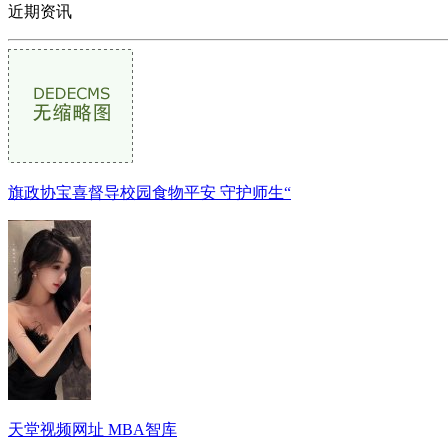
近期资讯
旗政协宝喜督导校园食物平安 守护师生“
天堂视频网址 MBA智库