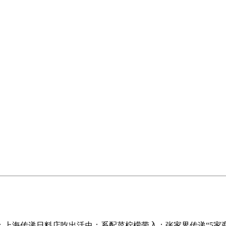
递日料店吃出活虫：系配菜柠檬带入；张家界传递“5家商铺4家