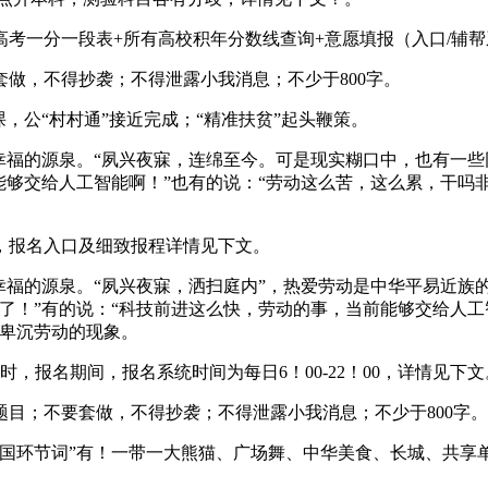
一分一段表+所有高校积年分数线查询+意愿填报（入口/辅帮系
，不得抄袭；不得泄露小我消息；不少于800字。
课，公“村村通”接近完成；“精准扶贫”起头鞭策。
福的源泉。“夙兴夜寐，连绵至今。可是现实糊口中，也有一些
能够交给人工智能啊！”也有的说：“劳动这么苦，这么累，干吗
，报名入口及细致报程详情见下文。
福的源泉。“夙兴夜寐，洒扫庭内”，热爱劳动是中华平易近族
了！”有的说：“科技前进这么快，劳动的事，当前能够交给人工
不卑沉劳动的现象。
时，报名期间，报名系统时间为每日6！00-22！00，详情见下文
；不要套做，不得抄袭；不得泄露小我消息；不少于800字。
环节词”有！一带一大熊猫、广场舞、中华美食、长城、共享