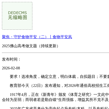
聚焦・守护食物平安（二）丨食物平安风
2025佛山高考做文题（持续更新）
发布时间：
2026-02-08
要求！选准角度，确定立意，明白体裁，自拟题目；不要套做
教育部今天（22日）发布通知，对2026年通俗高校招生工做
1917年4月，正在《新青年》颁发《体育之研究》一文此中
会转为至弱；而弱者若是勤自锻“生而强炼，增益其所不克不
2025年广东省高考分为高中起点升专科/本科，以及专科