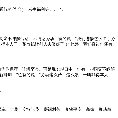
统/征询会）+考生福利等。。？。
同窗不睬解劳动，不情愿劳动。有的说：“我们进修这么忙，劳
非得本人干？花点钱让别人去做好了！”此外，我们身边也还有
的优良保守，连绵至今。可是现实糊口中，也有一些同窗不睬解
智能啊！”也有的说：“劳动这么苦，这么累，干吗非得本人
。
单车、京剧、空气污染、斑斓村落、食物平安、高铁、挪动领