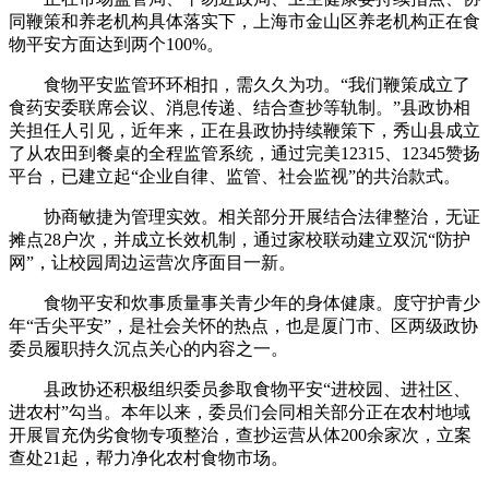
同鞭策和养老机构具体落实下，上海市金山区养老机构正在食
物平安方面达到两个100%。
食物平安监管环环相扣，需久久为功。“我们鞭策成立了
食药安委联席会议、消息传递、结合查抄等轨制。”县政协相
关担任人引见，近年来，正在县政协持续鞭策下，秀山县成立
了从农田到餐桌的全程监管系统，通过完美12315、12345赞扬
平台，已建立起“企业自律、监管、社会监视”的共治款式。
协商敏捷为管理实效。相关部分开展结合法律整治，无证
摊点28户次，并成立长效机制，通过家校联动建立双沉“防护
网”，让校园周边运营次序面目一新。
食物平安和炊事质量事关青少年的身体健康。度守护青少
年“舌尖平安”，是社会关怀的热点，也是厦门市、区两级政协
委员履职持久沉点关心的内容之一。
县政协还积极组织委员参取食物平安“进校园、进社区、
进农村”勾当。本年以来，委员们会同相关部分正在农村地域
开展冒充伪劣食物专项整治，查抄运营从体200余家次，立案
查处21起，帮力净化农村食物市场。