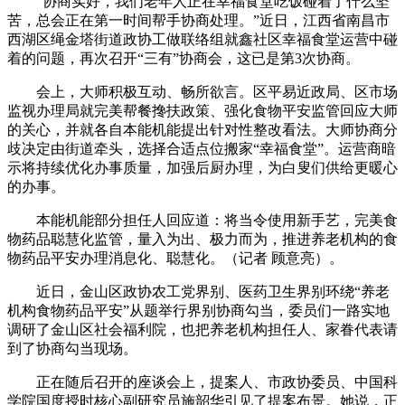
“协商实好，我们老年人正在幸福食堂吃饭碰着了什么坚
苦，总会正在第一时间帮手协商处理。”近日，江西省南昌市
西湖区绳金塔街道政协工做联络组就鑫社区幸福食堂运营中碰
着的问题，再次召开“三有”协商会，这已是第3次协商。
会上，大师积极互动、畅所欲言。区平易近政局、区市场
监视办理局就完美帮餐搀扶政策、强化食物平安监管回应大师
的关心，并就各自本能机能提出针对性整改看法。大师协商分
歧决定由街道牵头，选择合适点位搬家“幸福食堂”。运营商暗
示将持续优化办事质量，加强后厨办理，为白叟们供给更暖心
的办事。
本能机能部分担任人回应道：将当令使用新手艺，完美食
物药品聪慧化监管，量入为出、极力而为，推进养老机构的食
物药品平安办理消息化、聪慧化。（记者 顾意亮）。
近日，金山区政协农工党界别、医药卫生界别环绕“养老
机构食物药品平安”从题举行界别协商勾当，委员们一路实地
调研了金山区社会福利院，也把养老机构担任人、家眷代表请
到了协商勾当现场。
正在随后召开的座谈会上，提案人、市政协委员、中国科
学院国度授时核心副研究员施韶华引见了提案布景。她说，正