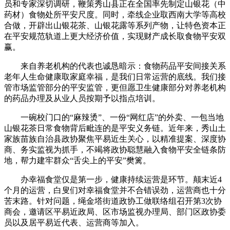
员和专家深切调研，鞭策秀山县正在全国率先制定山银花（中
药材）食物处所平安尺度。同时，牵线企业取西南大学等高校
合做，开辟出山银花茶、山银花露等系列产物，让特色资本正
在平安规范轨道上更大经济价值，实现财产成长取食物平安双
赢。
来自养老机构的代表也诚恳暗示：食物药品平安间接关系
老年人生命健康取家庭幸福，是我们日常运营的底线。我们接
管市场监管部分的平安监管，更但愿卫生健康部分对养老机构
的药品办理及从业人员按期予以指点培训。
一碗校门口的“麻辣烫”、一份“网红店”的外卖、一包当地
山银花茶日常食物背后毗连的是平安义务链。近年来，秀山土
家族苗族自治县政协聚焦平易近生关心，以精准提案、深度协
商、务实监视为抓手，不竭将政协聪慧融入食物平安全链条防
地，帮力建牢群众“舌尖上的平安”樊篱。
办幸福食堂仅是第一步，健康持续运营是环节。颠末近4
个月的运营，白叟们对幸福食堂并不合错误劲，运营商也十分
苦末路。针对问题，绳金塔街道政协工做联络组召开第3次协
商会，邀请区平易近政局、区市场监视办理局、部门区政协委
员以及居平易近代表、运营商等加入。