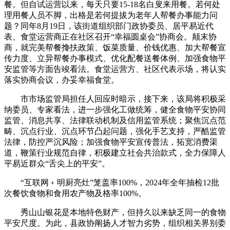
餐。但自试运营以来，每天只要15-18名白叟来用餐。若何处
理用餐人员不脚，出格是若何提拔为老年人帮餐办事能力问
题？同年8月19日，该街道组织部门政协委员、居平易近代
表、食堂运营商正在社区召开“幸福圆桌会”协商会。颠末协
商，就完美帮餐搀扶政策、饭菜质量、价钱优惠、加大帮餐宣
传力度、立异帮餐办事模式、优化配餐送餐体例、加强食物平
安监管等方面告竣看法。食堂运营方、社区代表示场，将认实
落实协商会议，办妥幸福食堂。
市市场监管局担任人回应时暗示，接下来，该局将积极采
纳委员、专家看法，进一步强化工做统筹，健全食物平安协同
监管、消息共享、法律联动机制及信用监管系统；聚焦沉点范
畴、沉点行业、沉点环节凸起问题，强化手艺支持，严酷监管
法律，防控严沉风险；加强食物平安宣传普法，拓宽消费渠
道，鞭策行业规范自律，积极建立社会共治款式，全力保障人
平易近群众“舌尖上的平安”。
“互联网﹢明厨亮灶”笼盖率100%，2024年全年抽检12批
次餐饮食物和食用农产物及格率100%。
秀山山银花是本地特色财产，但持久以来缺乏同一的食物
平安尺度。为此，县政协阐扬人才智力劣势，组织相关界别委