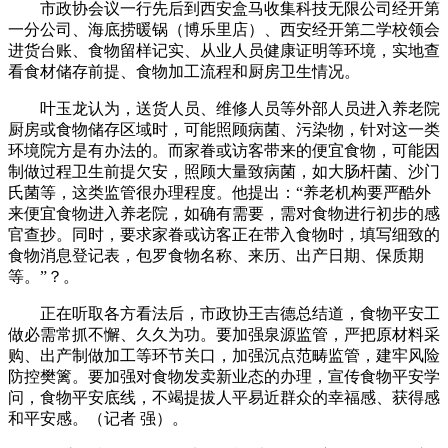
市政协会议一行先后到西安盒马收集科技无限公司经开第
一分公司、海底捞暖锅（博乐里店）、西安经开第二学校领会
进货台账、食物留样记实、从业人员健康证明等环境，实地查
看食材储存前提、食物加工流程和厨房卫生情况。
叶玉龙认为，送货人员、维修人员等外部人员进入养老院
厨房或食物储存区域时，可能照顾病菌、污染物，针对这一类
环境院方是有办法的。而家眷或访客带来的便宜食物，可能因
制做过程卫生前提欠安，照顾大量致病菌，如大肠杆菌、沙门
氏菌等，这类监管很办理程度。他提出：“养老机构要严酷外
来便宜食物进入养老院，如确有需要，需对食物进行初步的感
官查抄。同时，要求家眷或访客正在带入食物时，填写细致的
食物消息登记表，包罗食物名称、来历、出产日期、保质期
等。”？。
正在听取各方看法后，市政协王吉德总结道，食物平安工
做必需常抓不懈、久久为功。要加强泉源监管，严把原材料采
购、出产制做加工等环节关口，加强沉点范畴监管，建牢风险
防控樊篱。要加强对食物发卖新业态的办理，宣传食物平安学
问，食物平安底线，不竭提拔人平易近群众的幸福感、获得感
和平安感。（记者 强）。