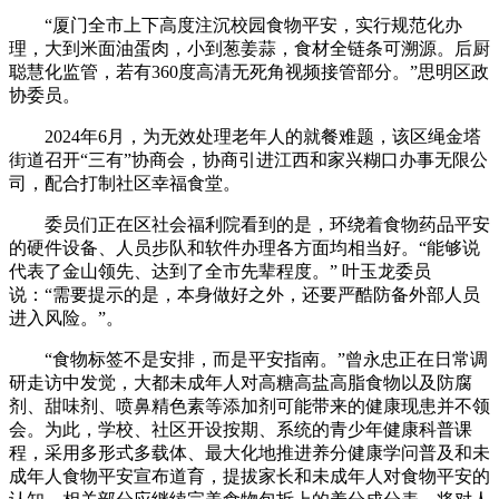
“厦门全市上下高度注沉校园食物平安，实行规范化办
理，大到米面油蛋肉，小到葱姜蒜，食材全链条可溯源。后厨
聪慧化监管，若有360度高清无死角视频接管部分。”思明区政
协委员。
2024年6月，为无效处理老年人的就餐难题，该区绳金塔
街道召开“三有”协商会，协商引进江西和家兴糊口办事无限公
司，配合打制社区幸福食堂。
委员们正在区社会福利院看到的是，环绕着食物药品平安
的硬件设备、人员步队和软件办理各方面均相当好。“能够说
代表了金山领先、达到了全市先辈程度。” 叶玉龙委员
说：“需要提示的是，本身做好之外，还要严酷防备外部人员
进入风险。”。
“食物标签不是安排，而是平安指南。”曾永忠正在日常调
研走访中发觉，大都未成年人对高糖高盐高脂食物以及防腐
剂、甜味剂、喷鼻精色素等添加剂可能带来的健康现患并不领
会。为此，学校、社区开设按期、系统的青少年健康科普课
程，采用多形式多载体、最大化地推进养分健康学问普及和未
成年人食物平安宣布道育，提拔家长和未成年人对食物平安的