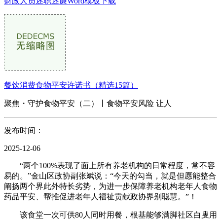
财政人员述职述廉Word模板下载
餐饮消费食物平安许诺书（精选15篇）
聚焦・守护食物平安（二）丨食物平安风险 让人
发布时间：
2025-12-06
“两个100%表现了面上所有养老机构的日常程度，常不容
易的。”金山区政协副张斌说：“今天的勾当，就是但愿能整合
阐扬两个界此外特长劣势，为进一步保障养老机构老年人食物
药品平安、帮推促进老年人福祉贡献政协界别聪慧。”！
该食堂一次可供80人同时用餐，根基能够满脚社区白叟用