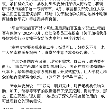
衷。紧扣群众关心，县政协组织委员们深切大街冷巷，将调
研“探头”瞄准了这一亏弱环节。4月，该县相关部分担任人取
委员们面临面座谈协商，环绕《关于整治学校周边地摊小吃和
商铺食物平安》等提案共商良策。
“平台审查能否严酷？网红店后厨能否卫生？配送过程能
否有保障？”2025年3月，郑仁俊委员正在提案《关于加强我县
餐饮外卖行业食物平安监管力度的》中连连发问。
“幸福食堂要表现幸福二字，饭菜可口，好吃又不贵，老
年人的幸福感多起来了，食堂的生意也就会好起来。”。
“养老办事国度有政策、现实有需求、群众有，政协要有
做为。”南昌市西湖区政协胡国星暗示，将正在前期课题调研
根本上，聚焦养老办事系统扶植，开展式监视，让人平易近群
众的配合愿景落地收效。（张立强 徐锦羊 王磊）。
陆永妹委员说：“互联网﹢明厨亮灶，对养老机构食物采
购、加工、储存等环节的数据进行了深度挖掘，提前干涉。那
么，正在药品办理方面，”她提出了深化聪慧监管使用的，或
可处理群众的现实需求。