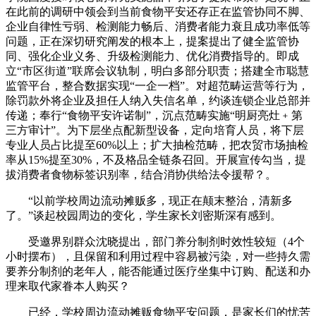
在此前的调研中领会到当前食物平安还存正在监管协同不脚、
企业自律性亏弱、检测能力畅后、消费者能力衰且成功率低等
问题，正在深切研究阐发的根本上，提案提出了健全监管协
同、强化企业义务、升级检测能力、优化消费指导的。即成
立“市区街道”联席会议轨制，明白多部分职责；搭建全市聪慧
监管平台，整合数据实现“一企一档”。对超范畴运营等行为，
除罚款外将企业及担任人纳入失信名单，约谈连锁企业总部并
传递；奉行“食物平安许诺制”，沉点范畴实施“明厨亮灶﹢第
三方审计”。为下层坐点配新型设备，定向培育人员，将下层
专业人员占比提至60%以上；扩大抽检范畴，把农贸市场抽检
率从15%提至30%，不及格品全链条召回。开展宣传勾当，提
拔消费者食物标签识别率，结合消协供给法令援帮？。
“以前学校周边流动摊贩多，现正在颠末整治，清新多
了。”谈起校园周边的变化，学生家长刘密斯深有感到。
受邀界别群众沈晓提出，部门养分制剂时效性较短（4个
小时摆布），且保留和利用过程中容易被污染，对一些持久需
要养分制剂的老年人，能否能通过医疗坐集中订购、配送和办
理来取代家眷本人购买？
已经，学校周边流动摊贩食物平安问题，是家长们的忧苦