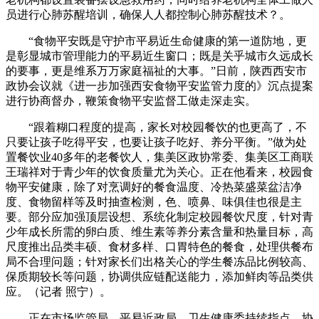
员进行心肺苏醒培训，确保人人都控制心肺苏醒技术？。
“食物平安既是守护市平易近生命健康的第一道防地，更
是彰显城市管理能力的平易近生窗口；既是关乎城市久远成长
的要事，更是维系万万家庭福祉的大事。”日前，陕西西安市
政协会议就《进一步加强西安食物平安监管力度的》沉点提案
进行协商督办，鞭策食物平安监督工做走深走实。
“跟着糊口程度的提高，家长对校园餐饮的也更高了，不
只要让孩子吃得平安，也要让孩子吃好、养分平衡。”做为处
置餐饮业40多年的老餐饮人，集美区政协常委、集美区工商联
王瑞祥对于青少年的饮食质量尤为关心。正在他看来，校园食
物平安健康，除了对烹调好的餐食温度、冷热菜盛菜盆洁净
度、食物留样等及时抽查检测，色、喷鼻、味俱佳也很是主
要。部分应加强顶层设想、系统化制定校园餐饮尺度，针对青
少年成长所需的卵白质、维生素等养分素含量和热量目标，高
尺度推出品类丰硕、食材多样、口胃特色的餐食，处理供餐布
局不合理问题；针对家长们出格关心的学生餐冻品比例较高、
保质期较长等问题，协调供应链配送能力，添加鲜肉等品类供
应。（记者 照宁）。
正在市场监管局、平易近政局、卫生健康委持续指点、协