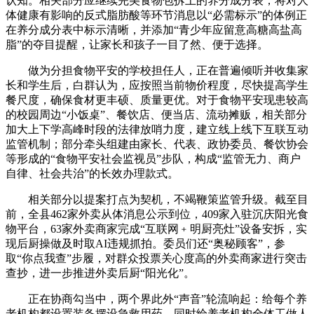
认知。相关部分应继续完美食物包拆上的养分成分表，将对人
体健康有影响的反式脂肪酸等环节消息以“必需标示”的体例正
在养分成分表中标示清晰，并添加“青少年应留意高糖高盐高
脂”的夺目提醒，让家长和孩子一目了然、便于选择。
做为分担食物平安的学校担任人，正在普遍倾听并收集家
长和学生后，白群认为，应按照当前物价程度，尽快提高学生
餐尺度，确保食材更丰硕、质量更优。对于食物平安现患较高
的校园周边“小饭桌”、餐饮店、便当店、流动摊贩，相关部分
加大上下学高峰时段的法律放哨力度，建立线上线下互联互动
监管机制；部分牵头组建由家长、代表、政协委员、餐饮协会
等形成的“食物平安社会监视员”步队，构成“监管无力、商户
自律、社会共治”的长效办理款式。
相关部分以提案打点为契机，不竭鞭策监管升级。截至目
前，全县462家外卖从体消息公示到位，409家入驻沉庆阳光食
物平台，63家外卖商家完成“互联网﹢明厨亮灶”设备安拆，实
现后厨操做及时取AI违规抓拍。委员们还“奥秘顾客”，参
取“你点我查”步履，对群众投票关心度高的外卖商家进行突击
查抄，进一步推进外卖后厨“阳光化”。
正在协商勾当中，两个界此外“声音”轮流响起：给每个养
老机构都设置装备摆设急救用药，同时给养老机构全体工做人