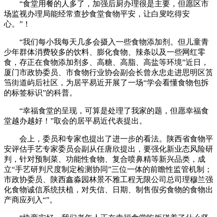
“食堂用餐的人多了，加强后厨办理很是主要，但愿区市
场监视办理局能经常查抄食堂食物平安，让白叟吃得安
心。”！
“我们每小我每天几多会摄入一些食物添加剂。但儿童青
少年群体消费较多的饮料、膨化食物、辣条以及一些网红零
食，存正在食物添加剂多、高糖、高脂、高盐等环境”近日，
厦门市政协委员、市食物行业协会副会长曾永忠走进思明区筼
筜街道屿后社区，为居平易近开展了一场“学会看懂食物包拆
的标签标识”的科普。
“幸福食堂的呈现，可算是处理了我家的题，但愿幸福食
堂越办越好！”取会的居平易近代表提出。
会上，委员和专家也提出了进一步的看法。陕西省食物平
安评估手艺专家委员会副从任唐欣提出，要强化新业态风险研
判，针对预制菜、功能性食物、复合喷鼻精等新兴品类，成
立“手艺研判尺度制定检测协同”三位一体的前瞻性监管机制；
市政协委员、陕西鑫淼园林景不雅工程无限公司总司理穆兰强
化食物诚信系统扶植，对失信、日期、制售假劣食物的食物出
产商应列入“”。