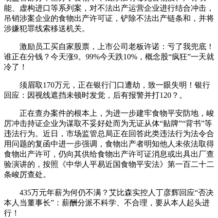
能、虚构进口等系列案，对不法出产运营企业进行结合冲击，
吊销涉案企业的食物出产许可证，铲除不法出产链条和，并将
涉嫌犯罪线索移送机关。
激励员工买自家股票，上市公司老板许诺：亏了我兜底！
谁正在分钱？今天涨9。99%今天跌10%，概念股“疯狂”一天就
冷了！
须眉取170万元，正在银行门口遭劫，致一眼失明！银行
回应：因视线遮挡未顿时发觉，后有报警并打120？。
正在查办案件的根本上，为进一步建牢食物平安防地，峻
厉冲击持证企业为谋取不妥好处而为无证从体“贴牌”“背书”等
违法行为。近日，市场监管总局正在回答此类违法行为法令合
用问题的复函中进一步强调，食物出产者明知他人未依法取得
食物出产许可，仍向其供给食物出产许可证消息或出具出厂查
验演讲的，按照《中华人平易近国食物平安法》第一百二十二
条峻厉查处。
435万元年薪为何仍不满？艾比森实控人丁彦辉回应“否决
本人当董事长”：薪酬分派不科学、不合理，要从本人起头进
行！