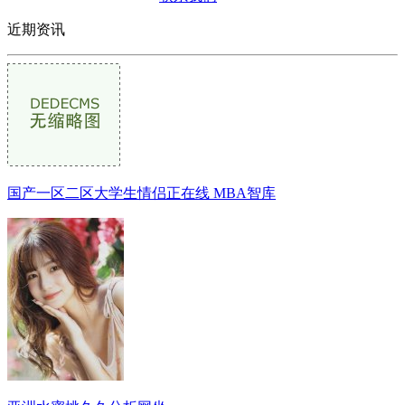
近期资讯
国产一区二区大学生情侣正在线 MBA智库