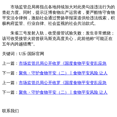
市场监管总局将指点各地持续加大对此类勾连违法行为的
查处力度。同时，提示泛博食物出产运营者，要严酷恪守食物
平安法令律例，激励社会通过赞扬举报渠道供给违法线索，积
极构府监管、行业自律、社会监视的社会共治款式。
朱雀三号发射入轨，收受接管试验失败：发生非常燃烧；
该可收受接管火箭曾获马斯克高度关心，此前他称“可能正在
五年内跨越猎鹰”。
关键词：U乐·国际官网
上一篇：
市场监管总局公开收罗《国度食物平安变乱应急
下一篇：
聚焦・守护食物平安（二）丨食物平安风险 让人
上一篇：
市场监管总局公开收罗《国度食物平安变乱应急
下一篇：
聚焦・守护食物平安（二）丨食物平安风险 让人
联系我们