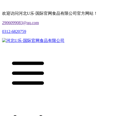
欢迎访问河北U乐·国际官网食品有限公司官方网站！
2906099083@qq.com
0312-6820759