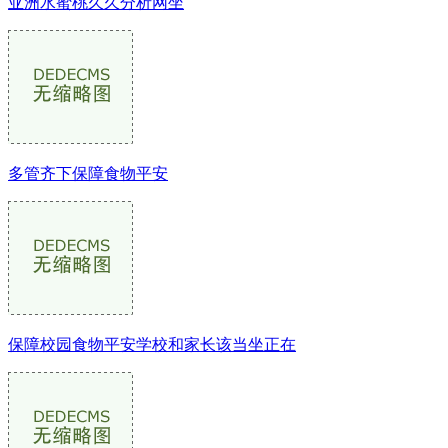
亚洲水蜜桃久久分析网坐
多管齐下保障食物平安
保障校园食物平安学校和家长该当坐正在