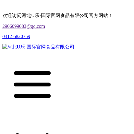
欢迎访问河北U乐·国际官网食品有限公司官方网站！
2906099083@qq.com
0312-6820759