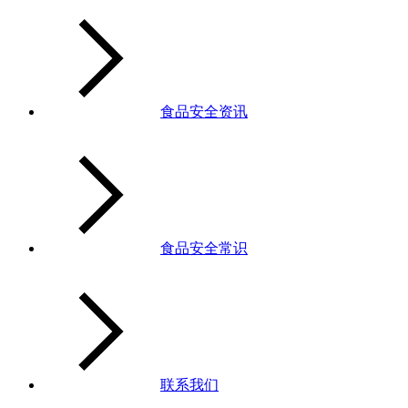
食品安全资讯
食品安全常识
联系我们