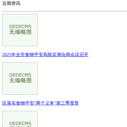
近期资讯
2025年全市食物平安风险监测会商会议召开
区落实食物平安“两个义务”第三季度督