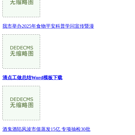
我市举办2025年食物平安科普学问宣传暨漫
清点工做总结Word模板下载
酒鬼酒陷风波市值蒸发15亿 专项抽检30批