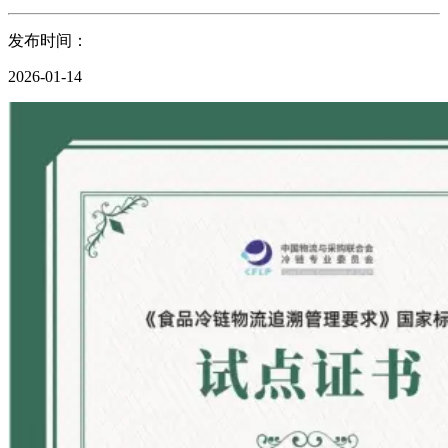
发布时间：
2026-01-14