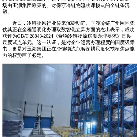
场由玉湖集团鞭策的、对保守冷链物流功课模式的全链条沉
塑。
近日，冷链物风行业传来沉磅动静。玉湖冷链广州园区凭
仗其正在全程通明化办理取数智化立异方面的杰出表示，成功
获评为GB/T 28843-2024《食物冷链物流逃溯办理要求》国度
尺度试点单元。这一认证，是对企业运营办理程度的国度级背
书，更是对玉湖集团正在冷链物流范畴深耕尺度化扶植焦点能
力的权势巨子必定。