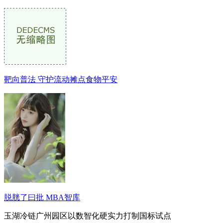
靶向普法 守护流动摊点食物平安
脱胱了曰批 MBA智库
玉湖冷链广州园区以数智化硬实力打制国标试点