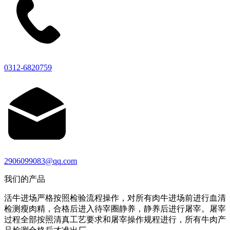
0312-6820759
2906099083@qq.com
我们的产品
活牛进场严格按照检验流程操作，对所有肉牛进场前进行血清
检测瘦肉精，合格后进入待宰圈静养，静养后进行屠宰。屠宰
过程全部按照清真工艺要求和屠宰操作规程进行，所有牛肉产