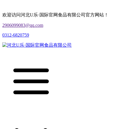
欢迎访问河北U乐·国际官网食品有限公司官方网站！
2906099083@qq.com
0312-6820759