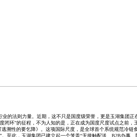
的法则力量。近期，这不只是国度级荣誉，更是玉湖集团正在完
尺度闭环”的征程，不为人知的是，正在成为国度尺度试点之前，
物流中食物可逃溯性的要乞降》。这项国际尺度，是全球首个系统规
至此，玉湖集团已建立起一个笼盖“无接触配送、B2B办事、除了