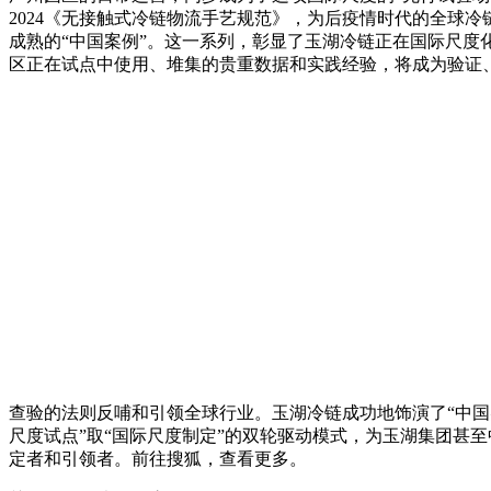
2024《无接触式冷链物流手艺规范》，为后疫情时代的全球冷链平
成熟的“中国案例”。这一系列，彰显了玉湖冷链正在国际尺
区正在试点中使用、堆集的贵重数据和实践经验，将成为验证
查验的法则反哺和引领全球行业。玉湖冷链成功地饰演了“中国
尺度试点”取“国际尺度制定”的双轮驱动模式，为玉湖集团甚
定者和引领者。前往搜狐，查看更多。