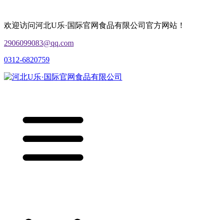
欢迎访问河北U乐·国际官网食品有限公司官方网站！
2906099083@qq.com
0312-6820759