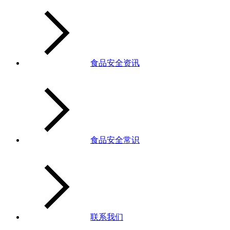
食品安全资讯
食品安全常识
联系我们