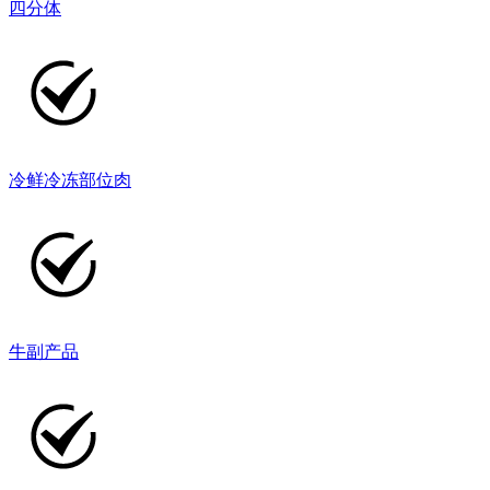
四分体
冷鲜冷冻部位肉
牛副产品