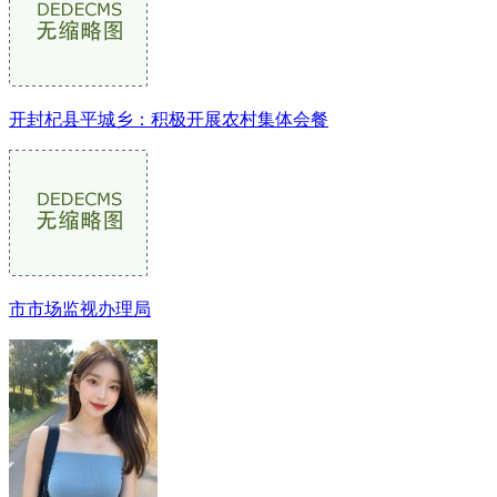
开封杞县平城乡：积极开展农村集体会餐
市市场监视办理局