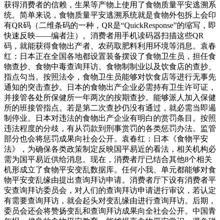
获得消费者的信赖，生果等产物上使用了食物质量平安逃溯系
统。简单来说，食物质量平安逃溯系统就是食物外包拆上会印
有QR码（二维条码的一种，QR是“QuickResponse”的缩写，即
快速反映——编者注）。消费者用手机读码器扫描这些QR
码，就能获得食物出产者、农药取肥料利用环境等消息。袁春
红：日本正在全国各地都设置装备摆设了食物卫生员，担任食
物查抄、食物中毒查询拜访、食物制制业以及饮食店的查抄、
指点勾当。按照法令，食物卫生员能够对饮食店等进行无事先
通知的突击查抄。日本的食物出产企业必需持有卫生许可证，
并接管各处所保健所一年两次的按期查抄。能够派人加入保健
所的班接管指点。若是第二次查抄仍没有通过，就必需当即遏
制停业。日本对违法的食物出产企业有明白的赏罚条目。按照
违法程度的分歧，有从罚款到刑事赏罚的各类惩罚办法。监管
部分也会将惩罚成果向社会公开。袁春红：日本《食物平安
法》，为确保各类政策制定反映国平易近的看法，相关机构必
需为国平易近供给消息。现在，消费者厅已结合其他8个相关
机形成立了食物平安变乱数据库。任何小我、单元都能够对食
物平安变乱缘由提出查询拜访申请。消费者厅下设有消费者平
安查询拜访委员会，对人们的查询拜访申请进行审议，若认定
有需要查询拜访，就会起头对变乱缘由进行查询拜访。后期，
委员会还会将赞扬变乱和查询拜访成果向全社会公开。中国青