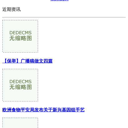
近期资讯
【保举】广播稿做文四篇
欧洲食物平安局发布关于新兴基因组手艺