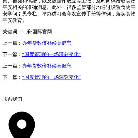
集、拾掇和供给，以及数据库成立等工做，及时向供给取食物
平安相关的准确消息。此外，很多监管部分均通过设置食物平
安学问引见专栏、举办讲习会印发宣传手册等体例，落实食物
平安教育。
关键词：U乐·国际官网
上一篇：
办年货数倍补偿莫健忘
下一篇：
“国度管理的一场深刻变化”
上一篇：
办年货数倍补偿莫健忘
下一篇：
“国度管理的一场深刻变化”
联系我们