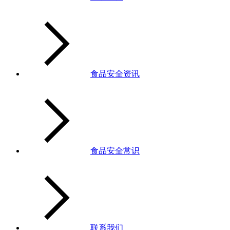
食品安全资讯
食品安全常识
联系我们