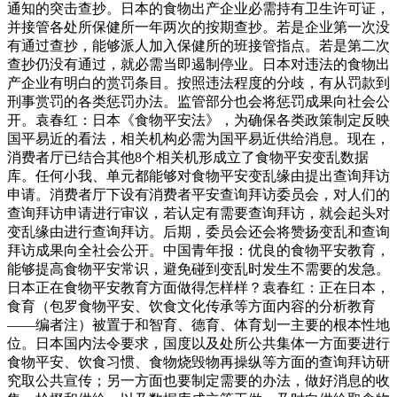
通知的突击查抄。日本的食物出产企业必需持有卫生许可证，
并接管各处所保健所一年两次的按期查抄。若是企业第一次没
有通过查抄，能够派人加入保健所的班接管指点。若是第二次
查抄仍没有通过，就必需当即遏制停业。日本对违法的食物出
产企业有明白的赏罚条目。按照违法程度的分歧，有从罚款到
刑事赏罚的各类惩罚办法。监管部分也会将惩罚成果向社会公
开。袁春红：日本《食物平安法》，为确保各类政策制定反映
国平易近的看法，相关机构必需为国平易近供给消息。现在，
消费者厅已结合其他8个相关机形成立了食物平安变乱数据
库。任何小我、单元都能够对食物平安变乱缘由提出查询拜访
申请。消费者厅下设有消费者平安查询拜访委员会，对人们的
查询拜访申请进行审议，若认定有需要查询拜访，就会起头对
变乱缘由进行查询拜访。后期，委员会还会将赞扬变乱和查询
拜访成果向全社会公开。中国青年报：优良的食物平安教育，
能够提高食物平安常识，避免碰到变乱时发生不需要的发急。
日本正在食物平安教育方面做得怎样样？袁春红：正在日本，
食育（包罗食物平安、饮食文化传承等方面内容的分析教育
——编者注）被置于和智育、德育、体育划一主要的根本性地
位。日本国内法令要求，国度以及处所公共集体一方面要进行
食物平安、饮食习惯、食物烧毁物再操纵等方面的查询拜访研
究取公共宣传；另一方面也要制定需要的办法，做好消息的收