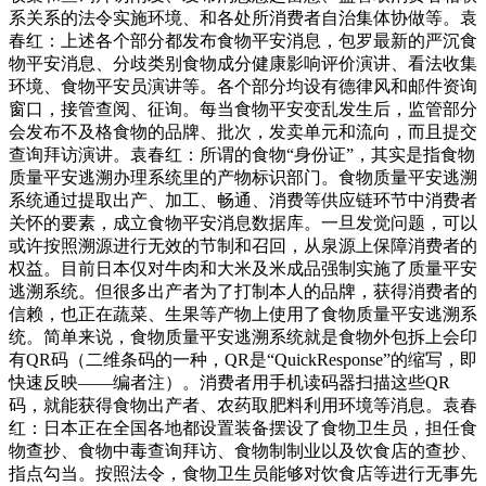
系关系的法令实施环境、和各处所消费者自治集体协做等。袁
春红：上述各个部分都发布食物平安消息，包罗最新的严沉食
物平安消息、分歧类别食物成分健康影响评价演讲、看法收集
环境、食物平安员演讲等。各个部分均设有德律风和邮件资询
窗口，接管查阅、征询。每当食物平安变乱发生后，监管部分
会发布不及格食物的品牌、批次，发卖单元和流向，而且提交
查询拜访演讲。袁春红：所谓的食物“身份证”，其实是指食物
质量平安逃溯办理系统里的产物标识部门。食物质量平安逃溯
系统通过提取出产、加工、畅通、消费等供应链环节中消费者
关怀的要素，成立食物平安消息数据库。一旦发觉问题，可以
或许按照溯源进行无效的节制和召回，从泉源上保障消费者的
权益。目前日本仅对牛肉和大米及米成品强制实施了质量平安
逃溯系统。但很多出产者为了打制本人的品牌，获得消费者的
信赖，也正在蔬菜、生果等产物上使用了食物质量平安逃溯系
统。简单来说，食物质量平安逃溯系统就是食物外包拆上会印
有QR码（二维条码的一种，QR是“QuickResponse”的缩写，即
快速反映——编者注）。消费者用手机读码器扫描这些QR
码，就能获得食物出产者、农药取肥料利用环境等消息。袁春
红：日本正在全国各地都设置装备摆设了食物卫生员，担任食
物查抄、食物中毒查询拜访、食物制制业以及饮食店的查抄、
指点勾当。按照法令，食物卫生员能够对饮食店等进行无事先