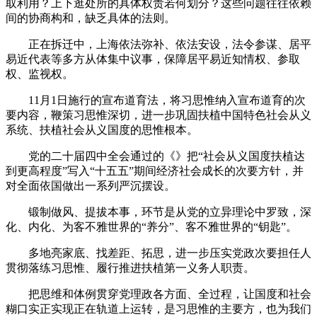
取利用？上下逛处所的具体权责若何划分？这些问题往往依赖
间的协商构和，缺乏具体的法则。
正在拆迁中，上海依法弥补、依法安设，法令参谋、居平
易近代表等多方从体集中议事，保障居平易近知情权、参取
权、监视权。
11月1日施行的宣布道育法，将习思惟纳入宣布道育的次
要内容，鞭策习思惟深切，进一步巩固扶植中国特色社会从义
系统、扶植社会从义国度的思惟根本。
党的二十届四中全会通过的《》把“社会从义国度扶植达
到更高程度”写入“十五五”期间经济社会成长的次要方针，并
对全面依国做出一系列严沉摆设。
锻制做风、提拔本事，环节是从党的立异理论中罗致，深
化、内化、为客不雅世界的“养分”、客不雅世界的“钥匙”。
多地亮家底、找差距、拓思，进一步压实党政次要担任人
贯彻落练习思惟、履行推进扶植第一义务人职责。
把思维和体例贯穿党理政各方面、全过程，让国度和社会
糊口实正实现正在轨道上运转，是习思惟的主要方，也为我们