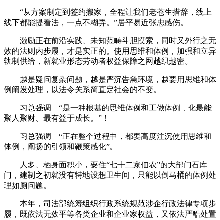
“从方案制定到签约搬家，全程让我们老苍生措辞，线上
线下都能提看法，一点不糊弄。”居平易近张忠感伤。
激励正在前沿实践、未知范畴斗胆摸索，同时又外行之无
效的法则内步履，才是实正的。使用思维和体例，加强和立异
轨制供给，新就业形态劳动者权益保障之网越织越密。
越是疑问复杂问题，越是严沉告急环境，越要用思维和体
例阐发处理，以法令关系简直定社会的不变。
习总强调：“是一种根基的思维体例和工做体例，化最能
聚人聚财、最有益于成长。”！
习总强调，“正在整个过程中，都要高度注沉使用思维和
体例，阐扬的引领和鞭策感化”。
人多、栖身面积小，要住“七十二家佃农”的大部门石库
门，建制之初就没有特地设想卫生间，只能以倒马桶的体例处
理如厕问题。
本年，司法部统筹组织行政系统规范涉企行政法律专项步
履，既依法无效平等各类企业和企业家权益，又依法严酷处置