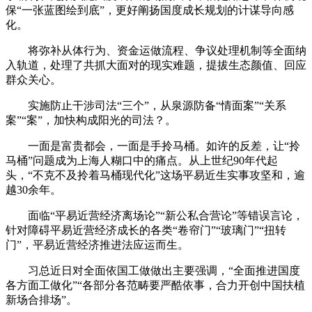
保“一张蓝图绘到底”，更好阐扬国度成长规划的计谋导向感
化。
将弥补从体行为、资金运做流程、争议处理机制等全面纳
入轨道，处理了共抓大面对的现实难题，提拔生态颜值、回应
群众关心。
实施防止干涉司法“三个”，从泉源防备“情面案”“关系
案”“案”，加快构成阳光的司法？。
一面是富贵都会，一面是手拎马桶。如许的反差，让“拎
马桶”问题成为上海人糊口中的痛点。从上世纪90年代起
头，“不克不及拎着马桶现代化”这场平易近生实事攻坚和，逾
越30余年。
面临“平易近营经济离场论”“新公私合营论”等错误言论，
针对障碍平易近营经济成长的各类“卷帘门”“玻璃门”“扭转
门”，平易近营经济推进法应运而生。
习总近日对全面依国工做做出主要强调，“全面推进国度
各方面工做化”“各部分各范畴要严酷依事，合力开创中国扶植
新场合排场”。