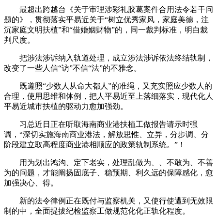
最超出跨越台《关于审理涉彩礼胶葛案件合用法令若干问
题的》，贯彻落实平易近关于“树立优秀家风，家庭美德，注
沉家庭文明扶植”和“借婚姻财物”的，同一裁判标准，明白裁
判尺度。
把涉法涉诉纳入轨道处理，成立涉法涉诉依法终结轨制，
改变了一些人信“访”不信“法”的不雅念。
既遵照“少数人从命大都人”的准绳，又充实照应少数人的
合理，使用思维和体例，把人平易近至上落细落实，现代化人
平易近城市扶植的驱动力愈加强劲。
习总近日正在听取海南商业港扶植工做报告请示时强
调，“深切实施海南商业港法，解放思惟、立异，分步调、分
阶段建立取高程度商业港相顺应的政策轨制系统。”！
用为划出鸿沟、定下老实，处理乱做为、、不敢为、不善
为的问题，才能阐扬固底子、稳预期、利久远的保障感化，愈
加强决心、得。
新的法令律例正在既付与监察机关，又使行使遭到无效限
制的中，全面提拔纪检监察工做规范化化正轨化程度。