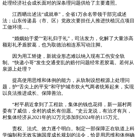
处理经济社会成长面对的深条理问题供给了主要遵照。
江西晒出述法“成就单”，全省1万余名带领干部完成述
法；山东传递县（市、区）党政次要担任人推进扶植沉点项目
工做环境…。
“婚姻始于爱”“彩礼归于礼”，司法发力，化解了大量涉高
额彩礼矛盾胶葛，也为取德治相连系写动注脚。
因为用工矫捷，新就业形态难以纳入现有工伤安全轨
制。“快递小哥”发生交通变乱的赔付问题经常惹胶葛。若何从
泉源上处理？
提高使用思维和体例的能力，从轨制设想根源上处理问
题，护“舌尖上的平安”和守护城市炊火气两者统筹起来，实现
以良法推进成长、保障善治。
“村平易近拿到了工程款，集体的钱也花得，新一届村两
委有了威信，全村的成长有但愿。”史云龙说，有治才有兴，
村集体经济从2021年的32万元添加到2024年的115万元。
责权、法式、效力逐个明白。制定一部保障正在轨道上科
学编制和无效实施国度成长规划的法令，恰是用思维和体例确