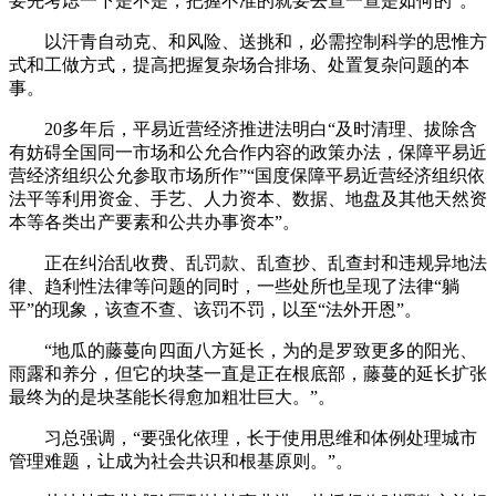
要先考虑一下是不是，把握不准的就要去查一查是如何的”。
以汗青自动克、和风险、送挑和，必需控制科学的思惟方
式和工做方式，提高把握复杂场合排场、处置复杂问题的本
事。
20多年后，平易近营经济推进法明白“及时清理、拔除含
有妨碍全国同一市场和公允合作内容的政策办法，保障平易近
营经济组织公允参取市场所作”“国度保障平易近营经济组织依
法平等利用资金、手艺、人力资本、数据、地盘及其他天然资
本等各类出产要素和公共办事资本”。
正在纠治乱收费、乱罚款、乱查抄、乱查封和违规异地法
律、趋利性法律等问题的同时，一些处所也呈现了法律“躺
平”的现象，该查不查、该罚不罚，以至“法外开恩”。
“地瓜的藤蔓向四面八方延长，为的是罗致更多的阳光、
雨露和养分，但它的块茎一直是正在根底部，藤蔓的延长扩张
最终为的是块茎能长得愈加粗壮巨大。”。
习总强调，“要强化依理，长于使用思维和体例处理城市
管理难题，让成为社会共识和根基原则。”。