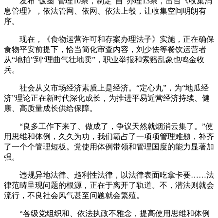
发布“饭圈”管理10条，制定“自”办理13条，出台《收集消
息管理》，依法管网、依网、依法上彀，让收集空间明朗有
序。
现在，《食物运营许可和存案办理法子》实施，正在确保
食物平安前提下，恰当简化审查内容，刘少怯等餐饮运营者
从“地拍”到“理曲气壮地卖”，职业举报和索赔乱象也鸣金收
兵。
社会从义市场经济素质上是经济。“定心丸”，为“地瓜经
济”理论正在新时代深化成长，为推进平易近营经济持续、健
康、高质量成长供给保障。
“良多工作下来了、做成了，争议天然就烟消云集了。”使
用思维和体例，久久为功，我们霸占了一项项管理难题，补齐
了一个个管理短板。党使用体例带领和管理国度的能力显著加
强。
违规异地法律、趋利性法律，以法律表面吃拿卡要……法
律范畴呈现问题的根源，正在于离开了轨道。不，潜法则就会
流行，不良社会风气甚至问题就会繁殖。
“各级党组织和、依法执政不雅念，提高使用思维和体例