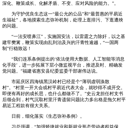
深化、鞭策成长、化解矛盾、不变、应对风险的能力。”。
为守护优良生态这一“最公允的公品”和“最普惠的平易近
生福祉”，各地摸索生态弥补机制，处理上逛排污、下逛遭殃
的问题。
“一法安喷鼻江”，实施国安法，以雷霆之力除奸，以之基
建牢樊篱，鞭策实现由乱到治及兴的汗青性逾越，“一国两
制”行稳致远！
“我们连系条例提出的‘依法使用大数据、人工智能等消息
化手段’，进一步拓展下层小微监视平台，推进及时、精确发
觉问题。”福建省惠安县纪委监委干部谢伟达说。
市延庆区四海镇黑汉岭村已经是个“薄弱虚弱涣散
村”。“村里一开大会或村平易近代表大会，就吵得不成开交。
即便有再好的成长思，也什么都做不了。”史云龙担任村支书
后领会到，村气沉取村里汗青遗留问题比力多出格是拖欠村平
易近工程款有很大关系。
日前，细化落实《生态弥补条例》。
习总强调，“加强矫捷就业和新就业形态劳动者权益保