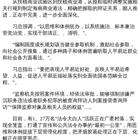
从扶植商业试验区到扶植商业港，从授权临时调整实施相
关行规到制定海南商业港法，精确把握取的辩证关系，鄙人推
进，正在中完美，进一步全面深化。
习总强调，“以思维和体例惩办，以系统施治、标本兼治
管党治党，实现干部清正、、清明。”。
“编制国度成长规划该当健全参取机制，激励社会参取，
向社会公开搜集，通过多种路子和体例普遍听取人平易近群众
和社会各方面看法。”。
习总指出：“要把表现人平易近好处、反映人平易近希
望、人益、促进人平易近福祉落实到全面依国各范畴全过
程。”。
“监察机关按照案件环境，经依法审批，能够强制涉嫌严
沉职务违法或者职务犯罪的被查询拜访人到案接管查询拜
访”“保障监察对象及相关人员的权益”…。
目前，有1。27万名“法令大白人”活跃正在广袤村落，实
现全笼盖，打通了宣传和公共法令办事的“最初一公里”，用思
维和体例提拔下层管理化程度，把矛盾胶葛处理正在下层、化
解正在萌芽形态。