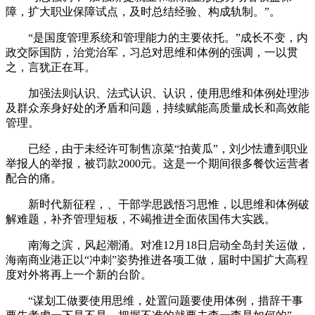
障，扩大职业保障试点，及时总结经验、构成轨制。”。
“是国度管理系统和管理能力的主要依托。”成长不变，内
政交际国防，治党治军，习总对思维和体例的强调，一以贯
之，言犹正在耳。
加强法则认识、法式认识、认识，使用思维和体例处理涉
及群众亲身好处的矛盾和问题，持续赋能高质量成长和高效能
管理。
已经，由于未经许可制售凉菜“拍黄瓜”，刘少怯遭到职业
举报人的举报，被罚款2000元。这是一个期间很多餐饮运营者
配合的痛。
新时代新征程，、干部学思践悟习思惟，以思维和体例破
解难题，补齐管理短板，不竭推进全面依国伟大实践。
南海之滨，风起潮涌。对准12月18日启动全岛封关运做，
海南商业港正以“冲刺”姿势推进各项工做，届时中国扩大高程
度对外将再上一个新的台阶。
“谋划工做要使用思维，处置问题要使用体例，措辞干事