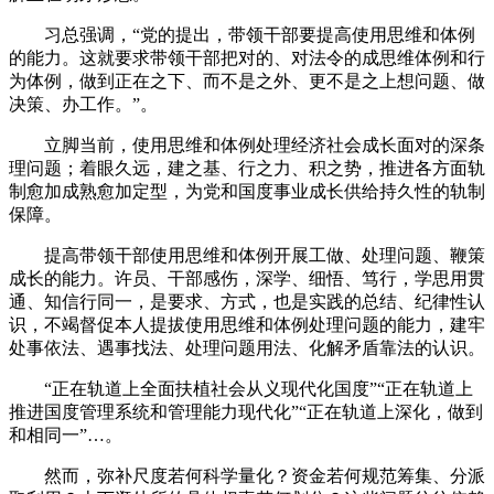
习总强调，“党的提出，带领干部要提高使用思维和体例
的能力。这就要求带领干部把对的、对法令的成思维体例和行
为体例，做到正在之下、而不是之外、更不是之上想问题、做
决策、办工作。”。
立脚当前，使用思维和体例处理经济社会成长面对的深条
理问题；着眼久远，建之基、行之力、积之势，推进各方面轨
制愈加成熟愈加定型，为党和国度事业成长供给持久性的轨制
保障。
提高带领干部使用思维和体例开展工做、处理问题、鞭策
成长的能力。许员、干部感伤，深学、细悟、笃行，学思用贯
通、知信行同一，是要求、方式，也是实践的总结、纪律性认
识，不竭督促本人提拔使用思维和体例处理问题的能力，建牢
处事依法、遇事找法、处理问题用法、化解矛盾靠法的认识。
“正在轨道上全面扶植社会从义现代化国度”“正在轨道上
推进国度管理系统和管理能力现代化”“正在轨道上深化，做到
和相同一”…。
然而，弥补尺度若何科学量化？资金若何规范筹集、分派