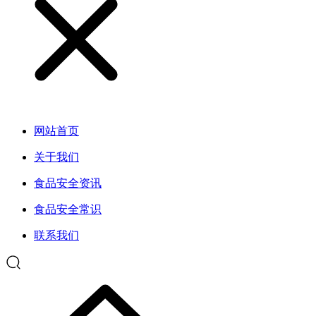
网站首页
关于我们
食品安全资讯
食品安全常识
联系我们