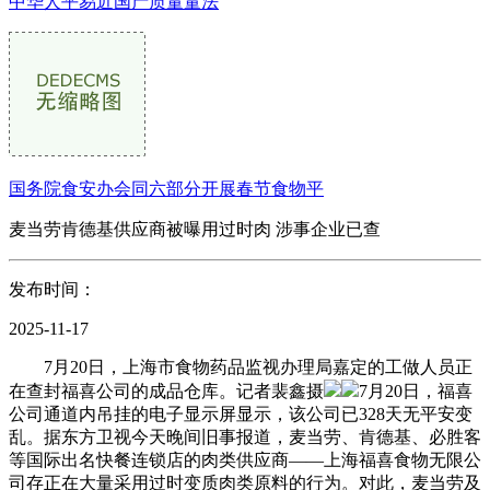
中华人平易近国产质量量法
国务院食安办会同六部分开展春节食物平
麦当劳肯德基供应商被曝用过时肉 涉事企业已查
发布时间：
2025-11-17
7月20日，上海市食物药品监视办理局嘉定的工做人员正
在查封福喜公司的成品仓库。记者裴鑫摄
7月20日，福喜
公司通道内吊挂的电子显示屏显示，该公司已328天无平安变
乱。据东方卫视今天晚间旧事报道，麦当劳、肯德基、必胜客
等国际出名快餐连锁店的肉类供应商——上海福喜食物无限公
司存正在大量采用过时变质肉类原料的行为。对此，麦当劳及