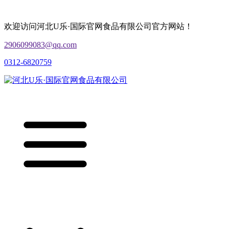
欢迎访问河北U乐·国际官网食品有限公司官方网站！
2906099083@qq.com
0312-6820759