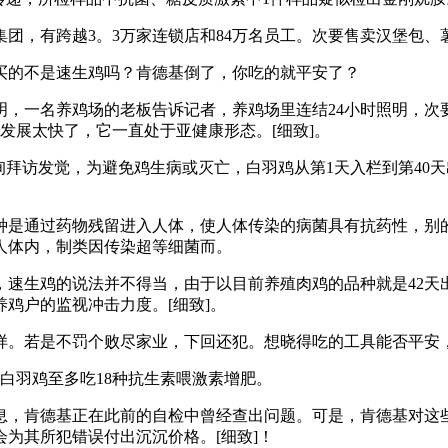
，有跨越3。3万家连锁店和84万名员工。次要售卖汉堡包、
的不是速生鸡吗？肯德基倒了，你吃的就平安了？
一名养鸡场的老板告诉记者，养鸡场里连结24小时照明，次
。发展太快了，它一直处于亚健康形态。[细致]。
访发觉，为避免鸡生病或灭亡，白羽鸡从第1天入栏到第40天
是通过药物残留进入人体，使人体传染的病菌具有抗药性，别的
人体内，制类因传染超等细菌而。
生鸡的说法并不得当，由于以目前养殖肉鸡的品种就是42天
鸡户的监视冲击力度。[细致]。
。若是不罚个败尽家业，下回还犯。想晓得吃的工具能否平安，
白羽鸡至多吃18种抗生素喂激素增肥。
，肯德基正在此前的自检中曾经查出问题。可是，肯德基对这些
为其所犯错误付出沉沉价格。[细致]！