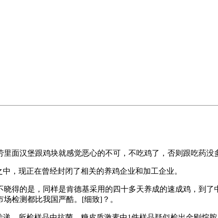
里面汉堡跟鸡块就感觉恶心的不可，不吃鸡了，否则跟吃药没
之中，现正在曾经封闭了相关的养鸡企业和加工企业。
晓得的是，同样是肯德基采用的四十多天养成的速成鸡，到了中
场检测都比我国严酷。[细致]？。
传递，所检样品中抗菌、糖皮质激素中1件样品疑似检出金刚烷胺