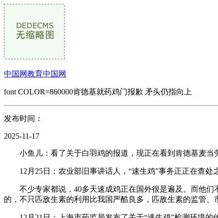
中国网教育中国网
font COLOR=860000肯德基就药鸡门报歉 矛头仍指向上
发布时间：
2025-11-17
小鱼儿：看了关于白羽鸡的报道，现正在看到肯德基麦当劳
12月25日：农业部旧事讲话人，“速生鸡”事务正正在查处
不少专家都说，40多天速成鸡正在国外很是遍及。而他们不
的，不只匹敌生素的利用比我国严酷良多，匹敌生素的监管、市
12月21日：上海市药监局发布了关于“速生鸡”检测环境的