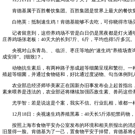
肯德基属于百胜餐饮集团。百胜集团是世界上最大的餐饮集团
白艳英：抵制速生鸡！肯德基能够不去吃，可你晓得市场买
记者留意到，这些养鸡场不管是白日仍是黑夜都是灯火通明，
庄养鸡场张老板：40天大的长到7斤、6斤，平均也得5斤多沉
央视对山东青岛、、临沂、枣庄等地的“速生鸡”养殖场查询拜
成安排”。[细致]？。
动物抗生素后，有两种路子形成超等细菌呈现和繁衍。一种
殖超等细菌，并通过食物链和，好比通过度泌物、勾当体例到
农业部总经济师毕美家正在国新办旧事发布会上起首指出，速
素来喂养是违法的，农业部还将继续加强匹敌生素、兽药这些养
尤学智：若是说这是个案，我实不信。行业乱相，谁都一样
12月18日：央视速生鸡养殖黑幕：40天长5斤添犯禁药物，
按照上海市食物平安办公室发布的环境和相关所报出的消息
旧显得一脸。肯德基为了一己，置食物平安于掉臂。肯德基将会