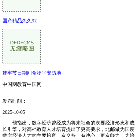
国产精品久久97
建牢节日期间食物平安防地
中国网教育中国网
发布时间：
2025-10-05
他指出，数字经济曾经成为将来社会的次要经济形态和成
长引擎，对高档教育人才培育提出了更高要求，北邮做为国度
数字经济人才的主要培育，有义务、有决心、更有能力，为培