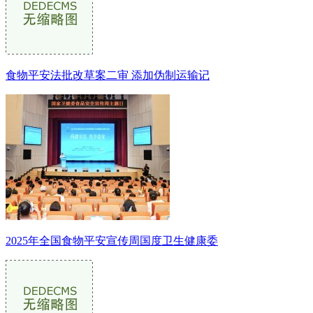
食物平安法批改草案二审 添加伪制运输记
2025年全国食物平安宣传周国度卫生健康委