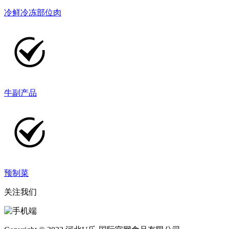
冷鲜冷冻部位肉
牛副产品
预制菜
关注我们