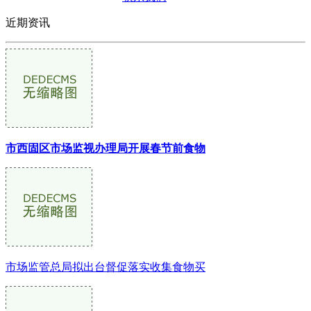
近期资讯
市西固区市场监视办理局开展春节前食物
市场监管总局拟出台督促落实收集食物买