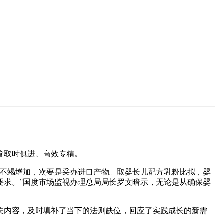
管取时俱进、高效专精。
求不竭增加，次要是采办进口产物。取婴长儿配方乳粉比拟，婴
要求。”国度市场监视办理总局局长罗文暗示，无论是从确保婴
内容，及时填补了当下的法则缺位，回应了实践成长的新需