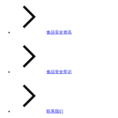
食品安全资讯
食品安全常识
联系我们