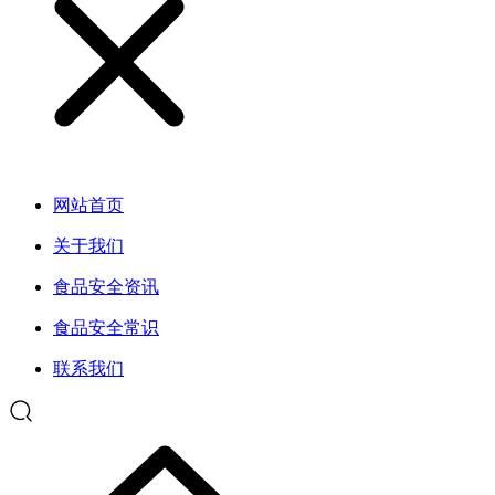
网站首页
关于我们
食品安全资讯
食品安全常识
联系我们