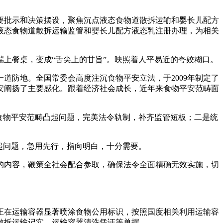
批示和决策摆设，聚焦沉点液态食物道散拆运输和婴长儿配方
液态食物道散拆运输监管和婴长儿配方液态乳注册办理，为相关
上餐桌，变成“舌尖上的甘旨”。映照着人平易近的夸姣糊口。
防地。全国常委会高度注沉食物平安立法，于2009年制定了
物平安阐扬了主要感化。跟着经济社会成长，近年来食物平安范畴面
食物平安范畴凸起问题，完美法令轨制，补齐监管短板；二是统
起问题，急用先行，指向明白，十分需要。
内容，鞭策全社会配合参取，确保法令全面精确无效实施，切
在运输容器显著喷涂食物公用标识，按照国度相关利用运输容
散拆运输记实、运输容器清洗凭证等单据。