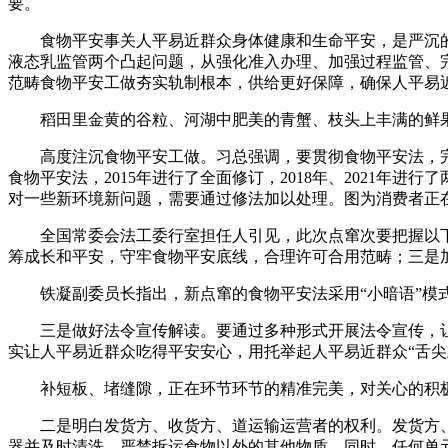
要。
食物平安事关人平易近群众身体健康和生命平安，是严沉的
液态乳监管两个凸起问题，从强化准入办理、加强过程监管、
范畴食物平安工做夯实轨制根本，供给更好保障，确保人平易近
稻田里金黄的谷粒、河湖中肥美的青蟹、枝头上丰满的鲜果…
高度注沉食物平安工做。习总强调，要贯彻食物平安法，完美
食物平安法，2015年进行了全面修订，2018年、2021
对一些新环境新问题，需要通过修法加以处理。图为消费者正
全国常委会法工委行室担任人引见，此次点窜次要把握以下准
筹成长和平安，守牢食物平安底线，合理许可合用范畴；三是
铁凝副委员长指出，新点窜的食物平安法采用“小暗语”模式
三是做好法令宣传解读。要通过多种形式开展法令宣传，让
实让人平易近群众吃得平安安心，用托举起人平易近群众“舌尖
补短板、堵缝隙，正在环节环节的精准完美，对关心的积极
二是明白发货方、收货方、道运输运营者的权利。发货方、
器并及时清洗，严禁拆运食物以外的其他物质。同时，任何单