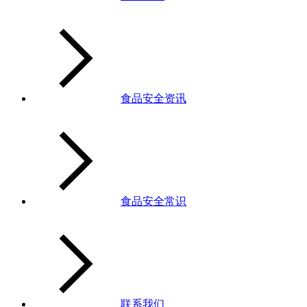
食品安全资讯
食品安全常识
联系我们