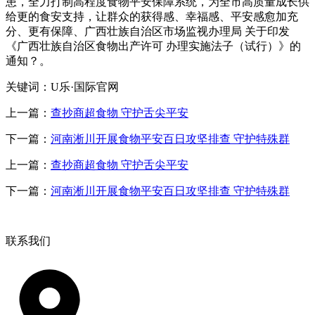
患，全力打制高程度食物平安保障系统，为全市高质量成长供
给更的食安支持，让群众的获得感、幸福感、平安感愈加充
分、更有保障、广西壮族自治区市场监视办理局 关于印发
《广西壮族自治区食物出产许可 办理实施法子（试行）》的
通知？。
关键词：U乐·国际官网
上一篇：
查抄商超食物 守护舌尖平安
下一篇：
河南淅川开展食物平安百日攻坚排查 守护特殊群
上一篇：
查抄商超食物 守护舌尖平安
下一篇：
河南淅川开展食物平安百日攻坚排查 守护特殊群
联系我们