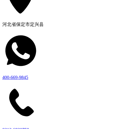
河北省保定市定兴县
400-669-9845