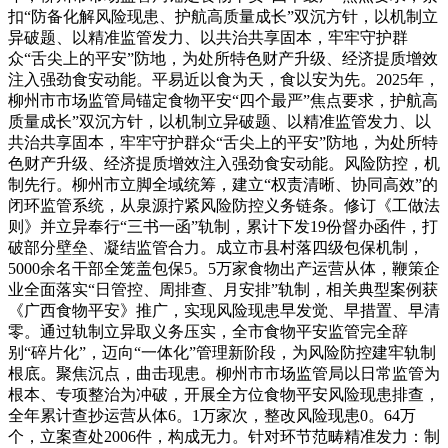
扣“防备化解风险现患、护航高质量成长”双沉方针，以机制立
异破题、以精准监管发力、以共治共享固本，牢牢守护群
众“舌尖上的平安”防地，为处所特色财产升级、经济提质增效
注入强劲食安动能。平易近以食为天，食以安为先。2025年，
柳州市市场监管局锚定食物平安“四个最严”焦点要求，护航高
质量成长”双沉方针，以机制立异破题、以精准监管发力、以
共治共享固本，牢牢守护群众“舌尖上的平安”防地，为处所特
色财产升级、经济提质增效注入强劲食安动能。风险防控，机
制先行。柳州市立脚全域统筹，建立“权责清晰、协同高效”的
闭环监管系统，从泉源拧紧风险防控义务链条。修订《工做法
则》并立异奉行“三书一函”轨制，累计下发19份督办函件，打
破部分壁垒、凝结监管合力。成立市县村落四级包保机制，
5000余名干部全笼盖包保5。5万家食物出产运营从体，鞭策企
业全面落实“日管控、周排查、月安排”轨制，相关典型案例获
《广西食物平安》推广，实现风险现患早发觉、早措置、早清
零。通过轨制立异取义务压实，全市食物平安监管完全辞
别“碎片化”，迈向“一体化”管理新阶段，为风险防控建牢轨制
根底。聚焦沉点，曲击现患。柳州市市场监管局以日常监管为
根本、专项整治为冲破，开展全方位食物平安风险现患排查，
全年累计查抄运营从体6。1万家次，整改风险现患0。64万
个，立案查处2006件，构成无力。针对环节范畴精准发力：制