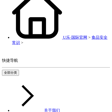
U乐·国际官网
>
食品安全
常识
>
快捷导航
全部分类
关于我们