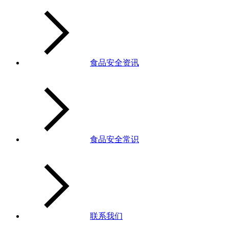
食品安全资讯
食品安全常识
联系我们