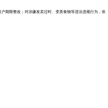
营户期限整改；对涉嫌发卖过时、变质食物等违法违规行为，依