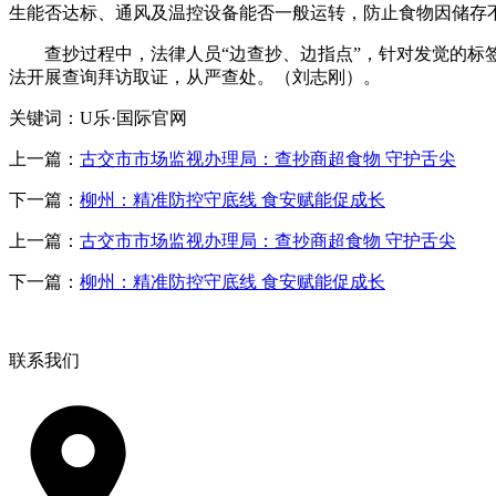
生能否达标、通风及温控设备能否一般运转，防止食物因储存
查抄过程中，法律人员“边查抄、边指点”，针对发觉的标签
法开展查询拜访取证，从严查处。（刘志刚）。
关键词：U乐·国际官网
上一篇：
古交市市场监视办理局：查抄商超食物 守护舌尖
下一篇：
柳州：精准防控守底线 食安赋能促成长
上一篇：
古交市市场监视办理局：查抄商超食物 守护舌尖
下一篇：
柳州：精准防控守底线 食安赋能促成长
联系我们