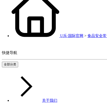
U乐·国际官网
>
食品安全常
快捷导航
全部分类
关于我们