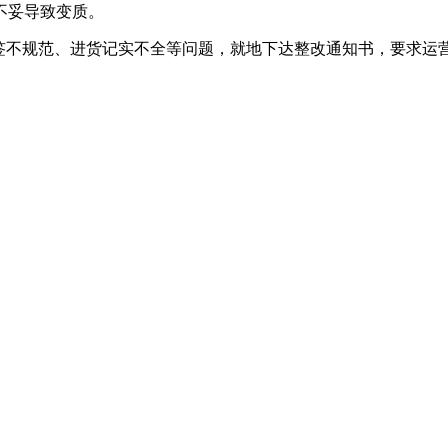
不妥导致变质。
不规范、进货记实不全等问题，就地下达整改通知书，要求运