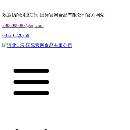
欢迎访问河北U乐·国际官网食品有限公司官方网站！
2906099083@qq.com
0312-6820759