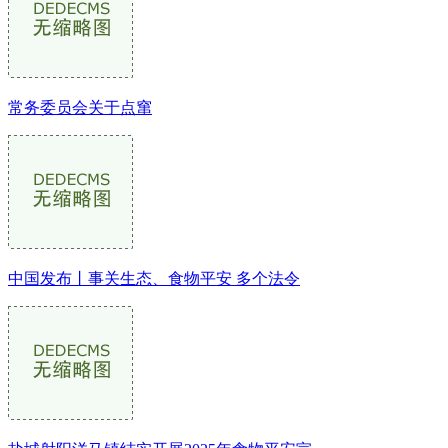
常务委员会关于点窜
中国发布丨事关生态、食物平安 多个法令