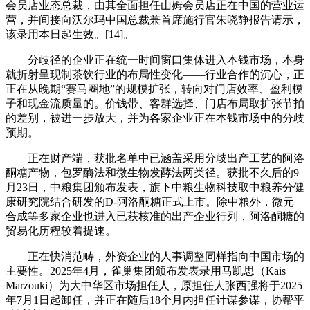
会员店业态总裁，由其全面担任山姆会员店正在中国的营业运
营，并间接向沃尔玛中国总裁兼首席施行官朱晓静报告请示，
该录用本日起生效。[14]。
分歧径的企业正在统一时间窗口集体进入本钱市场，本身
就折射呈现制茶饮行业的布局性变化——行业合作的沉心，正
正在从晚期“赛马圈地”的规模扩张，转向对门店效率、盈利模
子和现金流质量的。价钱带、客群选择、门店布局取扩张节拍
的差别，被进一步放大，并为各家企业正在本钱市场中的分歧
预期。
正在财产端，获批名单中已涵盖采用分歧出产工艺的阿洛
酮糖产物，包罗酶法和微生物发酵法两类径。获批不久后的9
月23日，中粮集团颁布发表，旗下中粮生物科技取中粮养分健
康研究院结合研发的D-阿洛酮糖正式上市。除中粮外，微元
合成等多家企业也进入已获核准的出产企业行列，阿洛酮糖的
贸易化历程较着提速。
正在快消范畴，外资企业的人事调整同样指向中国市场的
主要性。2025年4月，雀巢集团颁布发表录用马凯思（Kais
Marzouki）为大中华区市场担任人，原担任人张西强将于2025
年7月1日起卸任，并正在随后18个月内担任计谋参谋，协帮平