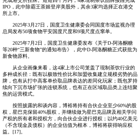
完成港交所挂牌。短短四个月内，4家现制茶饮品牌接踵完成
IPO，此中除霸王茶姬登岸美股外，其余3家均选择正在港交
所上市。
2025年3月27日，国度卫生健康委会同国度市场监视办理
总局发布50项食物平安国度尺度和9项尺度点窜单。
2025年7月2日，国度卫生健康委发布《关于D-阿洛酮糖
等20种“三新食物”的通知布告》，此中D-阿洛酮糖正式获批为
新食物原料。
从企业画像来看，这4家上市公司笼盖了现制茶饮行业的
多种成长径：既有以极致性价比和加盟收集建立规模劣势的品
牌，也有从打中高客单价取品牌表达的差同化玩家；既包罗持
续向下沉市场扩张的连锁系统，也有正在区域取品类上连结聚
焦的运营模式。
按照披露的和谈内容，博裕将持有合伙企业至少60%的股
权，星巴克保留40%股权，并继续做为星巴克品牌及相关学问
产权的所有者和授权方，向合伙企业进行授权；以约40亿美元
（不含现金及债权）的企业估值为根本，博裕将获得响应权
益。[17]。