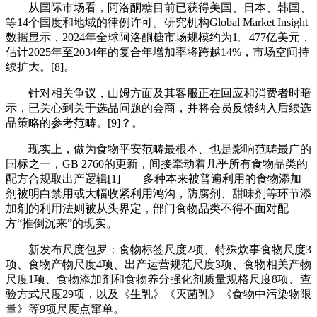
从国际市场看，阿洛酮糖目前已获得美国、日本、韩国、
等14个国度和地域的律例许可。研究机构Global Market Insight
数据显示，2024年全球阿洛酮糖市场规模约为1。477亿美元，
估计2025年至2034年的复合年增加率将跨越14%，市场空间持
续扩大。[8]。
针对相关争议，山姆方面及其客服正在回应和消费者时暗
示，已关心到关于选品问题的会商，并将会员反馈纳入后续选
品策略的参考范畴。[9]？。
现实上，做为食物平安范畴最根本、也是影响范畴最广的
国标之一，GB 2760的更新，间接牵动着几乎所有食物品类的
配方合规取出产逻辑[1]——多种本来被普遍利用的食物添加
剂被明白禁用或大幅收紧利用鸿沟，防腐剂、甜味剂等环节添
加剂的利用法则被从头界定，部门食物品类不得不面对配
方“推倒沉来”的现实。
新发布尺度包罗：食物标签尺度2项、特殊炊事食物尺度3
项、食物产物尺度4项、出产运营规范尺度3项、食物相关产物
尺度1项、食物添加剂和食物养分强化剂质量规格尺度8项、查
验方式尺度29项，以及《生乳》《灭菌乳》《食物中污染物限
量》等9项尺度点窜单。