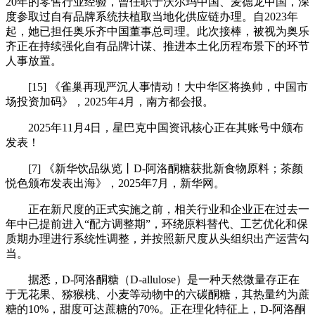
20年的零售行业经验，曾任职于沃尔玛中国、麦德龙中国，深
度参取过自有品牌系统扶植取当地化供应链办理。自2023年
起，她已担任奥乐齐中国董事总司理。此次接棒，被视为奥乐
齐正在持续强化自有品牌计谋、推进本土化历程布景下的环节
人事放置。
[15] 《雀巢再现严沉人事情动！大中华区将换帅，中国市
场投资加码》，2025年4月，南方都会报。
2025年11月4日，星巴克中国资讯核心正在其账号中颁布
发表！
[7] 《新华饮品纵览丨D-阿洛酮糖获批新食物原料；茶颜
悦色颁布发表出海》，2025年7月，新华网。
正在新尺度的正式实施之前，相关行业和企业正在过去一
年中已提前进入“配方调整期”，环绕原料替代、工艺优化和保
质期办理进行系统性调整，并按照新尺度从头组织出产运营勾
当。
据悉，D-阿洛酮糖（D-allulose）是一种天然微量存正在
于无花果、猕猴桃、小麦等动物中的六碳酮糖，其热量约为蔗
糖的10%，甜度可达蔗糖的70%。正在理化特征上，D-阿洛酮