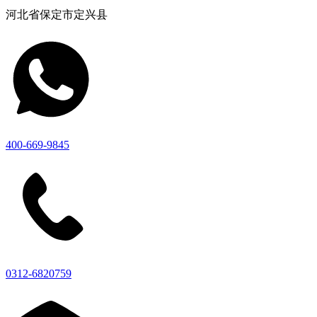
河北省保定市定兴县
400-669-9845
0312-6820759