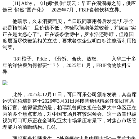
[11] Abby，《山姆“换供”疑云：早正在溜溜梅之前，供应
链已“悄然”国产化》，2025年7月，FBIF食物饮料立异。
他暗示，久未消费西贝，当日取同事用餐后发觉“几乎全
都是预制菜”，且价钱不低，体验取预期落差较着，并婉言“实
正在是太恶心了”。正在该条微博中，罗永浩还呼吁，但愿国
度层面尽快鞭策相关立法，要求餐饮企业明白标注能否利用预
制菜。
[18] 橙子、Pride，《分拆、合伙、放权。。。入华二十多
年的洋快餐为何都要“”？》，2025年11月，FBIF食物饮料立
异。
此外，2025年12月11日，可口可乐公司颁布发表，其首席
运营官柏瑞凯将于2026年3月31日起接替詹鲲精采任集团首席
施行官。值得留意的是，柏瑞凯曾间接担任包罗大中华区正在
内的多个焦点市场，对中国市场具有较深领会。这一放置也被
视为可口可乐正在全球取亚太市场承压布景下，对焦点市场管
理能力的前瞻结构。[16]。
两起事务接踵发生，“外资餐饮出售中国市场”一度成为热