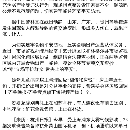
充伪劣产物等违法行为，现场指点整改索证索票不全、溯源码
公示不规范等问题，切实建牢畅通环节平安防地。
据中国警朴直在线日动静，山东、广东、、贵州等地接连
发生因驾驶人醉驾导致的道交通变乱，形成多人伤亡，后果严
沉，让人。
为切实建牢食物平安防地，压实食物出产运营从体义务，
近日，市场监视办理局经济手艺开辟区取和林格尔县市场监视
办理局深化跨区域协做，组建结合法律查抄组，正在两地监管
区域内开展食物出产、畅通、餐饮全环节专项交互查抄，
以“零”立场守护群众“舌尖上的平安”。
嫣然儿童病院房主帮理回应“翻倍涨房钱”：房主年近七
旬，开初低价出租是对公益事业的支撑，曾谈妥会将房钱回调
【 齐鲁晚报·齐鲁壹点旗下短视频产物 】？。
贺娇龙辞别典礼正在昭苏举行，有人连夜驱车前去送别，
本地花店：鲜花全数售罄，正正在补货。
【来历：杭州日报】今早，受上海浦东大雾气候影响，23
架次航班告急备降杭州萧山国际机场，创下机场通航以来单日