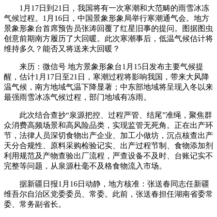
1月17日到21日，我国将有一次寒潮和大范畴的雨雪冰冻
气候过程。1月16日，中国景象形象局举行寒潮通气会。地方
景象形象台首席预告员张涛回覆了红星旧事的提问。图据图虫
创意前期南方履历了大回暖。此次寒潮事后，低温气候估计将
维持多久？能否又将送来大回暖？
来历：微信号 地方景象形象台1月15日发布主要气候提
醒，估计1月17日至21日，寒潮过程将影响我国，带来大风降
温气候，南方地域气温下降显著；中东部地域将呈现入冬以来
最强雨雪冰冻气候过程，部门地域有冻雨。
此次结合查抄“泉源把控、过程严管、结尾”准绳，聚焦群
众消费高频场景和高风险品类，实现监管无死角。正在出产环
节，法律人员深切食物出产企业、加工小做坊，沉点核查出产
天分合规性、原料采购检验记实、出产过程节制、食物添加剂
利用规范及产物查验出厂流程，严查设备不及时、台账记实不
完整等问题，从泉源杜毫不及格食物流入市场。
据新疆日报1月16日动静，地方核准：张送春同志任新疆
维吾尔自治区党委委员、常委。此前，张送春担任湖南省委常
委、常务副省长。