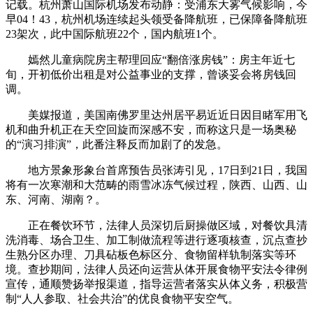
记载。杭州萧山国际机场发布动静：受浦东大雾气候影响，今
早04！43，杭州机场连续起头领受备降航班，已保障备降航班
23架次，此中国际航班22个，国内航班1个。
嫣然儿童病院房主帮理回应“翻倍涨房钱”：房主年近七
旬，开初低价出租是对公益事业的支撑，曾谈妥会将房钱回
调。
美媒报道，美国南佛罗里达州居平易近近日因目睹军用飞
机和曲升机正在天空回旋而深感不安，而称这只是一场奥秘
的“演习排演”，此番注释反而加剧了的发急。
地方景象形象台首席预告员张涛引见，17日到21日，我国
将有一次寒潮和大范畴的雨雪冰冻气候过程，陕西、山西、山
东、河南、湖南？。
正在餐饮环节，法律人员深切后厨操做区域，对餐饮具清
洗消毒、场合卫生、加工制做流程等进行逐项核查，沉点查抄
生熟分区办理、刀具砧板色标区分、食物留样轨制落实等环
境。查抄期间，法律人员还向运营从体开展食物平安法令律例
宣传，通顺赞扬举报渠道，指导运营者落实从体义务，积极营
制“人人参取、社会共治”的优良食物平安空气。