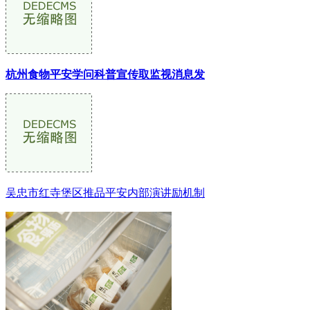
杭州食物平安学问科普宣传取监视消息发
吴忠市红寺堡区推品平安内部演讲励机制