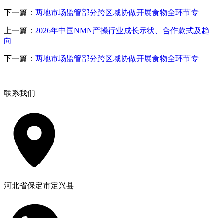
下一篇：
两地市场监管部分跨区域协做开展食物全环节专
上一篇：
2026年中国NMN产操行业成长示状、合作款式及趋
向
下一篇：
两地市场监管部分跨区域协做开展食物全环节专
联系我们
河北省保定市定兴县