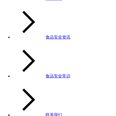
食品安全资讯
食品安全常识
联系我们