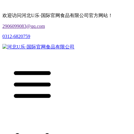
欢迎访问河北U乐·国际官网食品有限公司官方网站！
2906099083@qq.com
0312-6820759