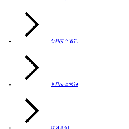
食品安全资讯
食品安全常识
联系我们