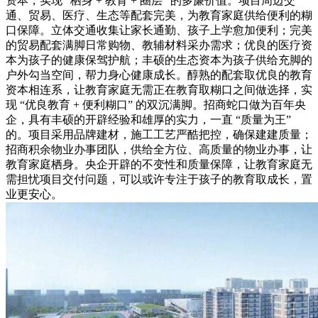
资本，实现 “栖身 + 教育 + 圈层” 的多廉价值。项目周边交
通、贸易、医疗、生态等配套完美，为教育家庭供给便利的糊
口保障。立体交通收集让家长通勤、孩子上学愈加便利；完美
的贸易配套满脚日常购物、教辅材料采办需求；优良的医疗资
本为孩子的健康保驾护航；丰硕的生态资本为孩子供给充脚的
户外勾当空间，帮力身心健康成长。醇熟的配套取优良的教育
资本相连系，让教育家庭无需正在教育取糊口之间做选择，实
现 “优良教育 + 便利糊口” 的双沉满脚。招商蛇口做为百年央
企，具有丰硕的开辟经验和雄厚的实力，一直 “质量为王”
的。项目采用品牌建材，施工工艺严酷把控，确保建建质量；
招商积余物业办事团队，供给全方位、高质量的物业办事，让
教育家庭栖身。央企开辟的不变性和质量保障，让教育家庭无
需担忧项目交付问题，可以或许专注于孩子的教育取成长，置
业更安心。