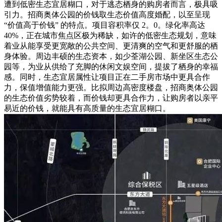
遭到低密生态宜居糊口，对于逃态栖身的购房者而言，极具吸
引力。招商奥体公园的价钱取生态价值高度婚配，以至呈现
“价值高于价钱” 的特点。项目容积率仅 2。0。绿化率高达
40%，正在城市焦点区极为稀缺，如许的低密生态规划，意味
着业从能享受更宽敞的公共空间、更清爽的空气和更舒服的栖
身体验。周边丰硕的生态资本，如少荃湖公园、新坐区生态公
园等，为业从供给了充脚的休闲文娱空间，提拔了栖身的幸福
感。同时，生态宜居属性让项目正在二手房市场中更具合作
力，保值增值能力更强。比拟周边高密度楼盘，招商奥体公园
的生态价值劣势较着，而价钱却更具合作力，让购房者以亲平
易近的价钱，就能具有高质量的生态宜居糊口。