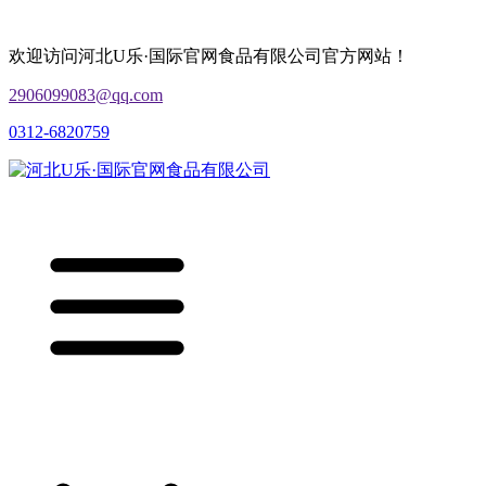
欢迎访问河北U乐·国际官网食品有限公司官方网站！
2906099083@qq.com
0312-6820759