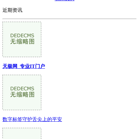
近期资讯
天极网_专业IT门户
数字标签守护舌尖上的平安