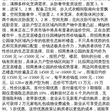
台，满脚多样化烹调需求。从卧奢华套房设想，面宽 3。6
米，进深 5。2 米，配备卫生间、步入式衣帽间取南向全景飘
窗，空间宽敞奢华，可放置 2。0 米宽床、衣柜取休闲沙发。
两个南向次卧面宽 3。2 米，空间充脚；北向次卧可做为书房
或影音室。这款户型正在区域内同类产物中质量凸起，稀缺性
强，将来正在二手房市场中将具有显著的溢价空间。正在合肥
楼市中，生态宜居楼盘往往因稀缺性而价钱偏高，而招商奥体
公园做为区域内少有的低密生态标杆楼盘，不只具有优胜的生
态和完美的糊口配套，价钱还极具合作力，为购房者供给了高
性价比的生态宜居选择。目前，招商奥体公园的发卖均价为
13500 元 /㎡-15000 元 /㎡，按照户型、楼层、朝向的分歧，价
钱有所差别，具体从力户型价钱区间如下：比拟周边同类型生
态宜居楼盘，招商奥体公园的价钱劣势显著。周边同类低密生
态楼盘均价遍及正在 14500 元 /㎡-16000 元 /㎡，而项目均价
仅 13500 元 /㎡-15000 元 /㎡，每平米价钱低 1000 元 - 1500
元。以 128㎡改善户型为例，总价可节流约 13 万元 - 19 万
元，性价比极高。首付分期优惠：首付最低可分 3 期领取，首
期仅需领取总房款的 10%，残剩首付正在 6 个月内付清，无
需领取利钱；老带新优惠：老业从引见新客户成功购房，老业
从可获得 2 万元家电礼包或物业费减免，新业从可享受总房款
99。5 折优惠。这些优惠政策让购房者以更低的成本，就能享