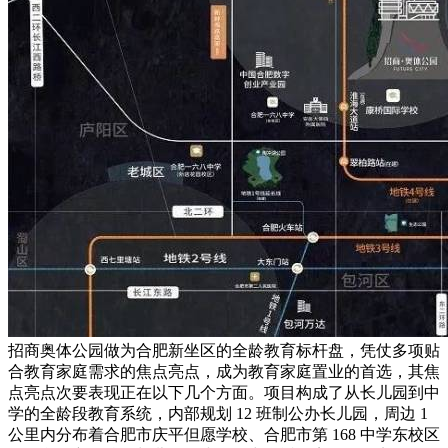
招商奥体公园做为合肥新坐区的全龄教育标杆盘，凭仗多项贴
合教育家庭需求的焦点亮点，成为教育家庭置业的首选，其焦
点亮点次要表现正在以下几个方面。项目构成了从长儿园到中
学的全龄段教育系统，内部规划 12 班制公办长儿园，周边 1
公里内分布着合肥市庆平但愿学校、合肥市第 168 中学东校区