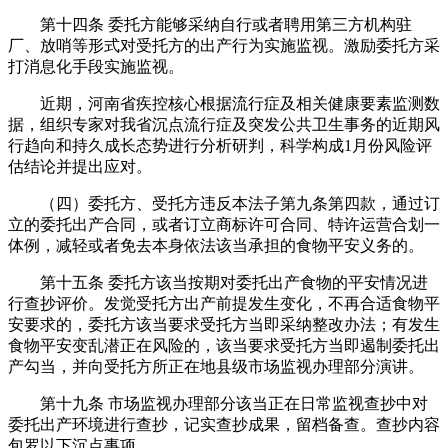
第十四条 委托方能够采纳自行或者聘用第三方机构驻
厂、放哨等形式对受托方的出产行为实施监视。激励委托方采
打消息化手段实施监视。
近期，河南省疾控核心根据流行症及相关健康要素监测数
据，组织专家对我省沉点流行症及突发公共卫生事务的近期风
行趋向和持久成长态势进行分析研判，科学构成1月份风险评
估结论并提出应对。
（四）委托方、受托方违反本法子第九条第四款，通过订
立的委托出产合同，或者订立商标许可合同、特许运营合划一
体例，减轻或者免去本身依法该当承担的食物平安义务的。
第十五条 委托方该当按期对委托出产食物的平安情况进
行查抄评价。发觉受托方出产前提发生变化，不再合适食物平
安要求的，委托方该当要求受托方当即采纳整改办法；有发生
食物平安变乱潜正在风险的，该当要求受托方当即遏制委托出
产勾当，并向受托方所正在地县级市场监视办理部分演讲。
第十九条 市场监视办理部分该当正在日常监视查抄中对
委托出产环境进行查抄，记实查抄成果，留档备查。查抄内容
包罗以下沉点事项。