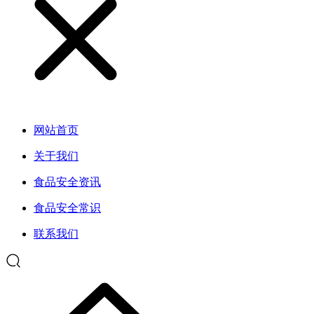
网站首页
关于我们
食品安全资讯
食品安全常识
联系我们