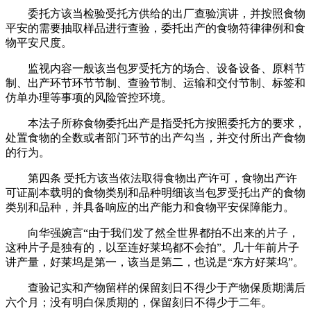
委托方该当检验受托方供给的出厂查验演讲，并按照食物
平安的需要抽取样品进行查验，委托出产的食物符律律例和食
物平安尺度。
监视内容一般该当包罗受托方的场合、设备设备、原料节
制、出产环节环节节制、查验节制、运输和交付节制、标签和
仿单办理等事项的风险管控环境。
本法子所称食物委托出产是指受托方按照委托方的要求，
处置食物的全数或者部门环节的出产勾当，并交付所出产食物
的行为。
第四条 受托方该当依法取得食物出产许可，食物出产许
可证副本载明的食物类别和品种明细该当包罗受托出产的食物
类别和品种，并具备响应的出产能力和食物平安保障能力。
向华强婉言“由于我们发了然全世界都拍不出来的片子，
这种片子是独有的，以至连好莱坞都不会拍”。几十年前片子
讲产量，好莱坞是第一，该当是第二，也说是“东方好莱坞”。
查验记实和产物留样的保留刻日不得少于产物保质期满后
六个月；没有明白保质期的，保留刻日不得少于二年。