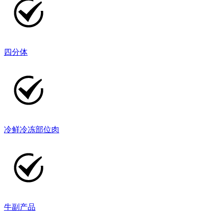
四分体
冷鲜冷冻部位肉
牛副产品