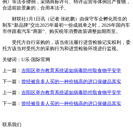
例》等法令律例，采纳商标许可、特许运营等体例出产食物，
合适前款景象的，合用本法子。
财联社1月1日讯（记者 张屹鹏）由保守车企孵化而生的
制车“新品牌”交出2025年最初一份成就单之时，2026年国内车
市伴跟着汽车“两新”、购买税等消费政策调整如期而至。
受托方自行采购的，该当依法履行进货检验记实权利，委
托方该当对受托方的采购行为和进货检验环境进行监视。
关键词：U乐·国际官网
上一篇：
吉阳区举办教育系统诺如病毒防控取食物平安学
下一篇：
曾经被良多人买的一种价钱高的进口保健品其实
上一篇：
吉阳区举办教育系统诺如病毒防控取食物平安学
下一篇：
曾经被良多人买的一种价钱高的进口保健品其实
联系我们