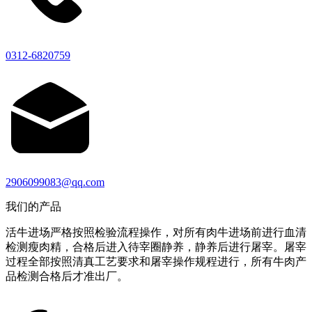
0312-6820759
2906099083@qq.com
我们的产品
活牛进场严格按照检验流程操作，对所有肉牛进场前进行血清
检测瘦肉精，合格后进入待宰圈静养，静养后进行屠宰。屠宰
过程全部按照清真工艺要求和屠宰操作规程进行，所有牛肉产
品检测合格后才准出厂。