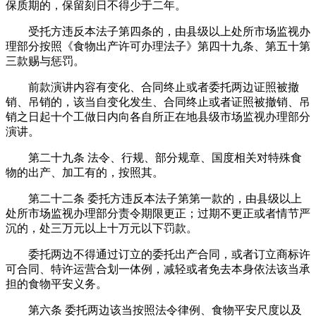
保质期的，保留刻日不得少于二年。
受托方违反本法子第四条的，由县级以上处所市场监视办
理部分按照《食物出产许可办理法子》第四十九条、第五十第
三款赐与惩罚。
前款演讲内容有变化、合同终止或者委托两边证照被撤
销、吊销的，该当自变化发生、合同终止或者证照被撤销、吊
销之日起十个工做日内向各自所正在地县级市场监视办理部分
演讲。
第二十九条 法令、行规、部分规章、国度相关对特殊食
物的出产、加工有的，按照其。
第二十二条 委托方违反本法子第第一款的，由县级以上
处所市场监视办理部分责令期限更正；过期不更正或者情节严
沉的，处三万元以上十万元以下罚款。
委托两边不得通过订立的委托出产合同，或者订立商标许
可合同、特许运营合划一体例，减轻或者免去本身依法该当承
担的食物平安义务。
第六条 委托两边该当按照法令律例、食物平安尺度以及