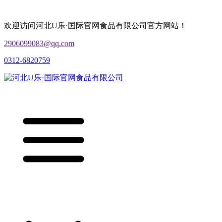
欢迎访问河北U乐·国际官网食品有限公司官方网站！
2906099083@qq.com
0312-6820759