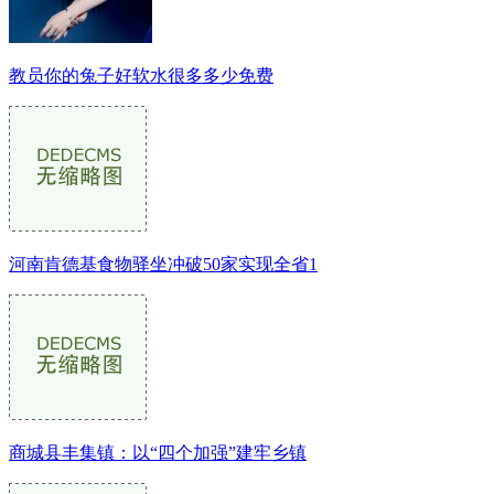
教员你的兔子好软水很多多少免费
河南肯德基食物驿坐冲破50家实现全省1
商城县丰集镇：以“四个加强”建牢乡镇