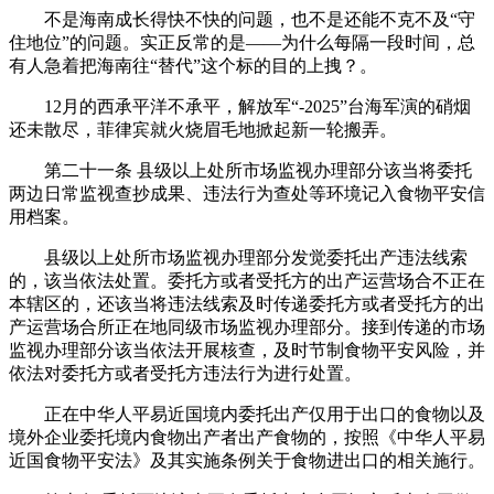
不是海南成长得快不快的问题，也不是还能不克不及“守
住地位”的问题。实正反常的是——为什么每隔一段时间，总
有人急着把海南往“替代”这个标的目的上拽？。
12月的西承平洋不承平，解放军“-2025”台海军演的硝烟
还未散尽，菲律宾就火烧眉毛地掀起新一轮搬弄。
第二十一条 县级以上处所市场监视办理部分该当将委托
两边日常监视查抄成果、违法行为查处等环境记入食物平安信
用档案。
县级以上处所市场监视办理部分发觉委托出产违法线索
的，该当依法处置。委托方或者受托方的出产运营场合不正在
本辖区的，还该当将违法线索及时传递委托方或者受托方的出
产运营场合所正在地同级市场监视办理部分。接到传递的市场
监视办理部分该当依法开展核查，及时节制食物平安风险，并
依法对委托方或者受托方违法行为进行处置。
正在中华人平易近国境内委托出产仅用于出口的食物以及
境外企业委托境内食物出产者出产食物的，按照《中华人平易
近国食物平安法》及其实施条例关于食物进出口的相关施行。