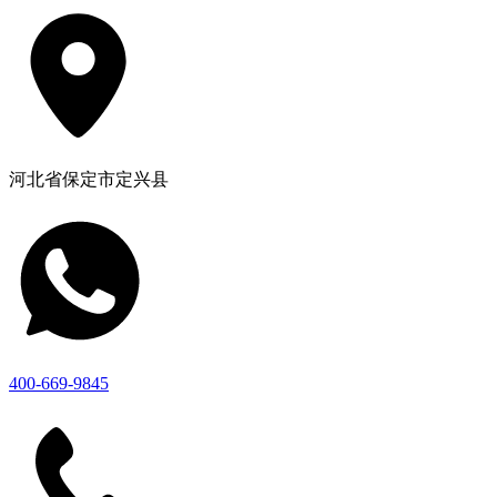
河北省保定市定兴县
400-669-9845