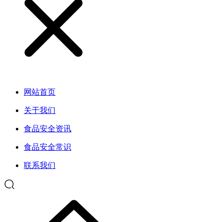
网站首页
关于我们
食品安全资讯
食品安全常识
联系我们