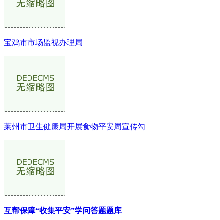
宝鸡市市场监视办理局
莱州市卫生健康局开展食物平安周宣传勾
互帮保障“收集平安”学问答题题库