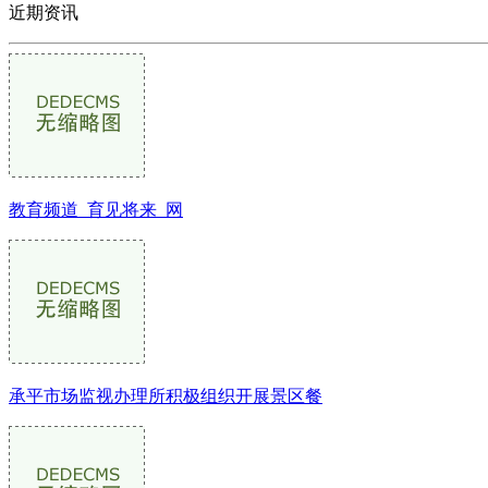
近期资讯
教育频道_育见将来_网
承平市场监视办理所积极组织开展景区餐