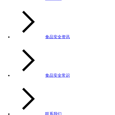
食品安全资讯
食品安全常识
联系我们