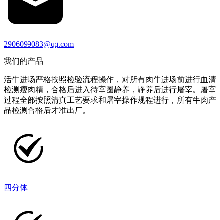
2906099083@qq.com
我们的产品
活牛进场严格按照检验流程操作，对所有肉牛进场前进行血清
检测瘦肉精，合格后进入待宰圈静养，静养后进行屠宰。屠宰
过程全部按照清真工艺要求和屠宰操作规程进行，所有牛肉产
品检测合格后才准出厂。
四分体