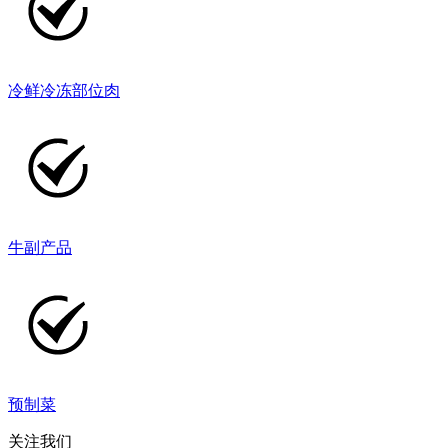
冷鲜冷冻部位肉
牛副产品
预制菜
关注我们