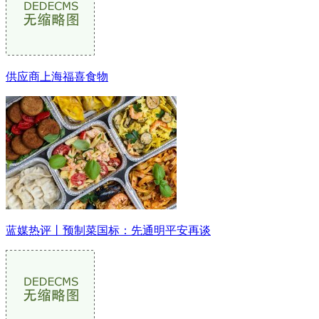
供应商上海福喜食物
蓝媒热评丨预制菜国标：先通明平安再谈